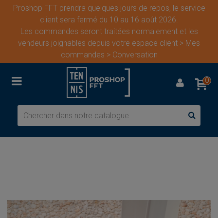
Proshop FFT prendra quelques jours de repos, le service
client sera fermé du 10 au 16 août 2026.
Les commandes seront traitées normalement et les
vendeurs joignables depuis votre espace client > Mes
commandes > Conversation
0