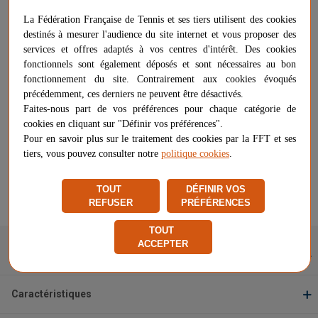
Plus d'informations sur ce produit
La Fédération Française de Tennis et ses tiers utilisent des cookies
Voir les questions / réponses
destinés à mesurer l'audience du site internet et vous proposer des
services et offres adaptés à vos centres d'intérêt. Des cookies
fonctionnels sont également déposés et sont nécessaires au bon
39,00 €
-
+
fonctionnement du site. Contrairement aux cookies évoqués
AJOUTER AU PANIER
précédemment, ces derniers ne peuvent être désactivés.
Faites-nous part de vos préférences pour chaque catégorie de
cookies en cliquant sur "Définir vos préférences".
Livraison gratuite
Pour en savoir plus sur le traitement des cookies par la FFT et ses
Chez vous
entre le 11/08 et le 18/08
tiers, vous pouvez consulter notre
politique cookies
.
Vendu et expédié par
VW Sports
TOUT
DÉFINIR VOS
★
★
★
★
★
★
★
★
★
★
REFUSER
PRÉFÉRENCES
Signaler un problème d'ordre juridique
TOUT
ACCEPTER
Description
Caractéristiques