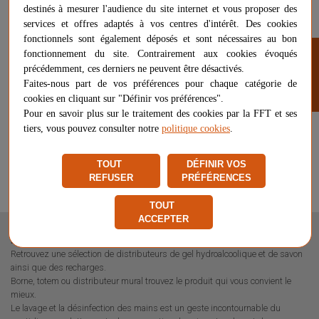
destinés à mesurer l'audience du site internet et vous proposer des
services et offres adaptés à vos centres d'intérêt. Des cookies
fonctionnels sont également déposés et sont nécessaires au bon
FILTRER
fonctionnement du site. Contrairement aux cookies évoqués
précédemment, ces derniers ne peuvent être désactivés.
BORNE CURTIS KIDS -
Faites-nous part de vos préférences pour chaque catégorie de
DISTRIBUTEUR DE GEL
cookies en cliquant sur "Définir vos préférences".
Pour en savoir plus sur le traitement des cookies par la FFT et ses
DÉSINFECTANT SANS ALCOOL
370,80 €
tiers, vous pouvez consulter notre
politique cookies
.
POUR ENFANTS
Affichage 1-3 de 3 article(s)
TOUT
DÉFINIR VOS
REFUSER
PRÉFÉRENCES
TOUT
ACCEPTER
Distributeurs de savons et gels sur Proshop FFT !
Retrouvez une sélection de distributeurs de gel hydroalcoolique et de savon
ainsi que des recharges.
Borne, totem ou distributeur mural trouvez le produit qui vous convient le
mieux.
Le lavage et la désinfection des mains est un geste incontournable du