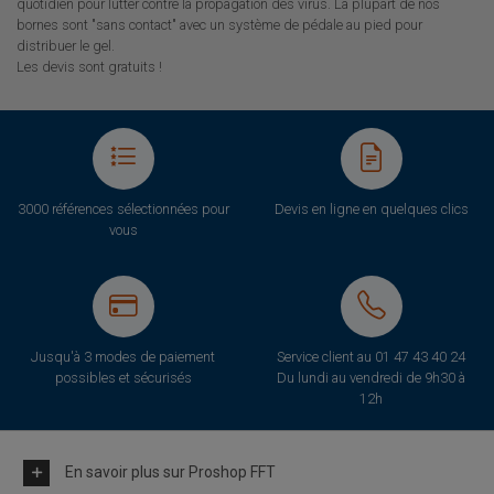
quotidien pour lutter contre la propagation des virus. La plupart de nos
bornes sont "sans contact" avec un système de pédale au pied pour
distribuer le gel.
Les devis sont gratuits !
3000 références sélectionnées pour
Devis en ligne en quelques clics
vous
Jusqu'à 3 modes de paiement
Service client au
01 47 43 40 24
possibles et sécurisés
Du lundi au vendredi de 9h30 à
12h
En savoir plus sur Proshop FFT