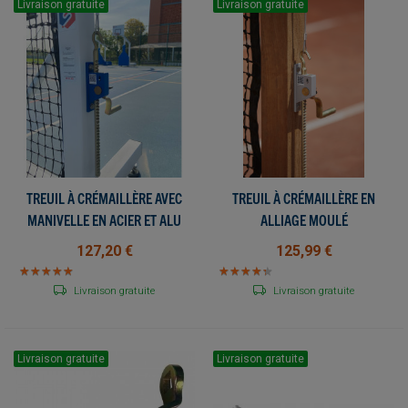
Livraison gratuite
Livraison gratuite
TREUIL À CRÉMAILLÈRE AVEC
TREUIL À CRÉMAILLÈRE EN
MANIVELLE EN ACIER ET ALU
ALLIAGE MOULÉ
127,20 €
125,99 €
★
★
★
★
★
★
★
★
★
★
★
★
★
★
★
★
★
★
★
★
Livraison gratuite
Livraison gratuite
Livraison gratuite
Livraison gratuite