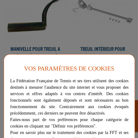
MANIVELLE POUR TREUIL A
TREUIL INTÉRIEUR POUR
CRÉMAILLÈRE RENFORCÉE
POTEAUX ALU
45,97 €
129,90 €
VOS PARAMÈTRES DE COOKIES
Livraison gratuite
Livraison gratuite
La Fédération Française de Tennis et ses tiers utilisent des cookies
destinés à mesurer l'audience du site internet et vous proposer des
services et offres adaptés à vos centres d'intérêt. Des cookies
Livraison gratuite
fonctionnels sont également déposés et sont nécessaires au bon
FILTRER
fonctionnement du site. Contrairement aux cookies évoqués
précédemment, ces derniers ne peuvent être désactivés.
Faites-nous part de vos préférences pour chaque catégorie de
cookies en cliquant sur "Définir vos préférences".
Pour en savoir plus sur le traitement des cookies par la FFT et ses