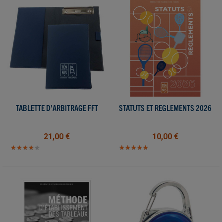
TABLETTE D'ARBITRAGE FFT
STATUTS ET REGLEMENTS 2026
21,00 €
10,00 €
★
★
★
★
★
★
★
★
★
★
★
★
★
★
★
★
★
★
★
★