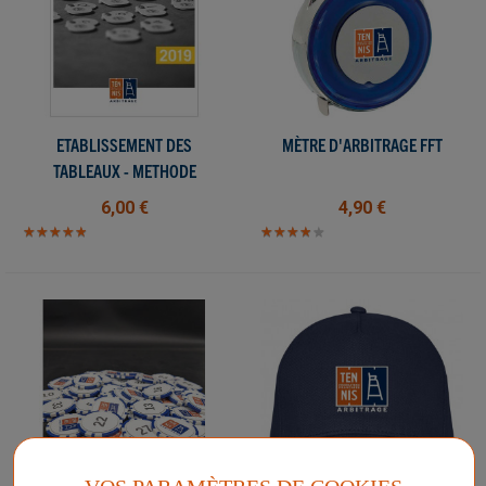
ETABLISSEMENT DES
MÈTRE D'ARBITRAGE FFT
TABLEAUX - METHODE
6,00 €
4,90 €
★
★
★
★
★
★
★
★
★
★
★
★
★
★
★
★
★
★
★
★