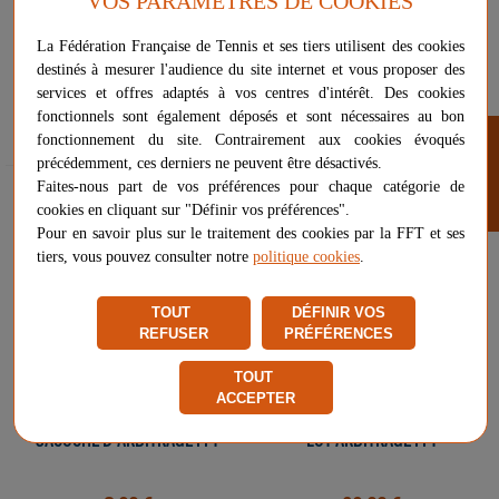
VOS PARAMÈTRES DE COOKIES
La Fédération Française de Tennis et ses tiers utilisent des cookies
JETONS D'ARBITRE POUR
CASQUETTE D'ARBITRAGE FFT
destinés à mesurer l'audience du site internet et vous proposer des
TIRAGE AU SORT
services et offres adaptés à vos centres d'intérêt. Des cookies
fonctionnels sont également déposés et sont nécessaires au bon
64,00 €
5,90 €
FILTRER
fonctionnement du site. Contrairement aux cookies évoqués
précédemment, ces derniers ne peuvent être désactivés.
Faites-nous part de vos préférences pour chaque catégorie de
cookies en cliquant sur "Définir vos préférences".
Pour en savoir plus sur le traitement des cookies par la FFT et ses
tiers, vous pouvez consulter notre
politique cookies
.
TOUT
DÉFINIR VOS
REFUSER
PRÉFÉRENCES
TOUT
ACCEPTER
SACOCHE D'ARBITRAGE FFT
LOT ARBITRAGE FFT