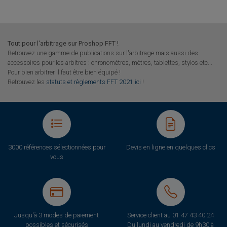
Tout pour l'arbitrage sur Proshop FFT !
Retrouvez une gamme de publications sur l'arbitrage mais aussi des
accessoires pour les arbitres : chronomètres, mètres, tablettes, stylos etc...
Pour bien arbitrer il faut être bien équipé !
Retrouvez les
statuts et règlements FFT 2021 ici
!
3000 références sélectionnées pour
Devis en ligne en quelques clics
vous
Jusqu'à 3 modes de paiement
Service client au
01 47 43 40 24
possibles et sécurisés
Du lundi au vendredi de 9h30 à