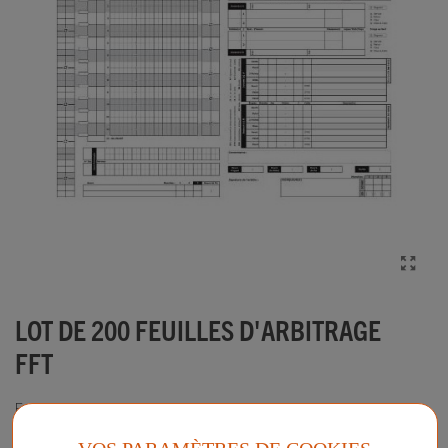
LOT DE 200 FEUILLES D'ARBITRAGE
FFT
Feuille d'arbitrage FFT, prépliée pour se positionner dans la tablette
d'arbitrage FFT.