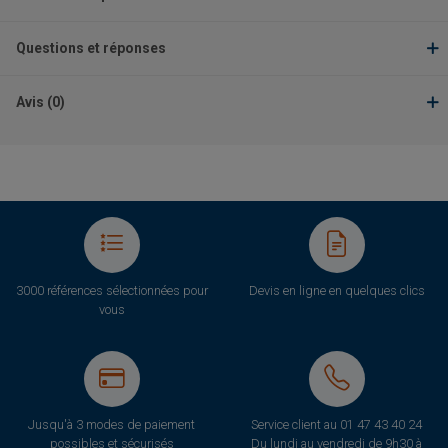
Questions et réponses
Avis (0)
3000 références sélectionnées pour
Devis en ligne en quelques clics
vous
Jusqu'à 3 modes de paiement
Service client au
01 47 43 40 24
possibles et sécurisés
Du lundi au vendredi de 9h30 à