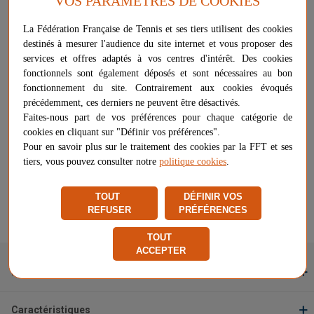
VOS PARAMÈTRES DE COOKIES
Elle permet de renseigner toutes les mentions utiles au bon
déroulement de la partie (journée de championnats, noms de
La Fédération Française de Tennis et ses tiers utilisent des cookies
joueurs/joueuses, clubs, ...) ainsi que de noter le score point par
destinés à mesurer l'audience du site internet et vous proposer des
point, les avertissements ou les points de pénalité reçus par un
services et offres adaptés à vos centres d'intérêt. Des cookies
joueur si nécessaire.
fonctionnels sont également déposés et sont nécessaires au bon
Plus d'informations sur ce produit
fonctionnement du site. Contrairement aux cookies évoqués
précédemment, ces derniers ne peuvent être désactivés.
Voir les questions / réponses
Faites-nous part de vos préférences pour chaque catégorie de
cookies en cliquant sur "Définir vos préférences".
Pour en savoir plus sur le traitement des cookies par la FFT et ses
20,00 €
RUPTURE DE STOCK
tiers, vous pouvez consulter notre
politique cookies
.
Livraison à partir de
5,47 €
TOUT
DÉFINIR VOS
Chez vous
entre le 12/08 et le 14/08
REFUSER
PRÉFÉRENCES
Signaler un problème d'ordre juridique
TOUT
ACCEPTER
Description
Caractéristiques