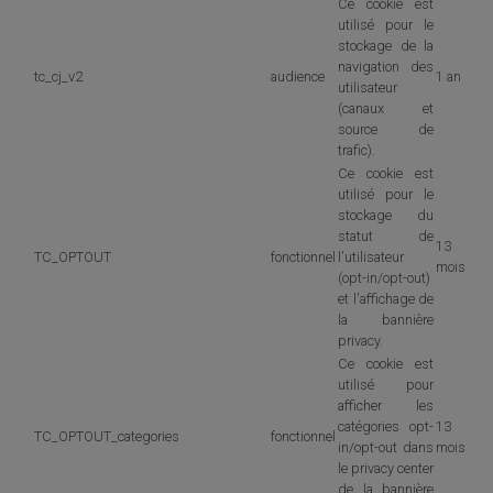
Ce cookie est
utilisé pour le
stockage de la
navigation des
tc_cj_v2
audience
1 an
utilisateur
(canaux et
source de
trafic).
Ce cookie est
utilisé pour le
stockage du
statut de
13
TC_OPTOUT
fonctionnel
l'utilisateur
mois
(opt-in/opt-out)
et l'affichage de
la bannière
privacy.
Ce cookie est
utilisé pour
afficher les
catégories opt-
13
TC_OPTOUT_categories
fonctionnel
in/opt-out dans
mois
le privacy center
de la bannière