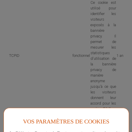
Ce cookie est
utilisé pour
identifier les
visiteurs
exposés à la
bannière
privacy. Il
permet de
mesurer les
statistiques
TCPID
fonctionnel
1 an
d'utilisation de
la bannière
privacy de
manière
anonyme
jusqu'à ce que
les visiteurs
donnent leur
accord pour les
cookies TCID.
VOS PARAMÈTRES DE COOKIES
Consentement