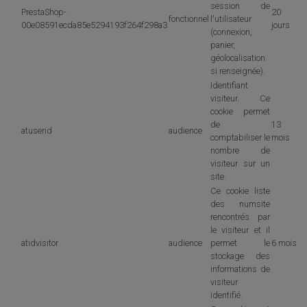
session de
PrestaShop-
20
fonctionnel
l'utilisateur
00e08591ecda85e5294193f264f298a3
jours
(connexion,
panier,
géolocalisation
si renseignée).
Identifiant
visiteur. Ce
cookie permet
de
13
atuserid
audience
comptabiliser le
mois
nombre de
visiteur sur un
site.
Ce cookie liste
des numsite
rencontrés par
le visiteur et il
atidvisitor
audience
permet le
6 mois
stockage des
informations de
visiteur
identifié.