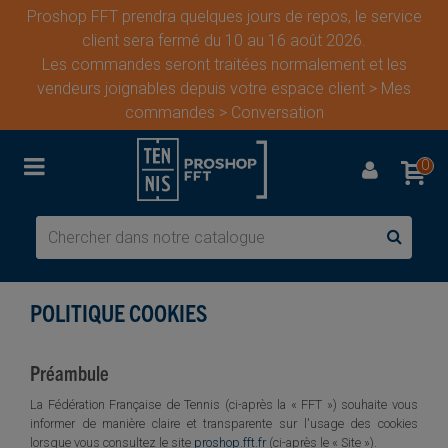
Proshop FFT prendra quelques jours de repos, le service
client sera fermé du 10 au 16 août 2026.
Les commandes seront traitées normalement et les
vendeurs joignables depuis votre espace client > Mes
commandes > Conversation
0
POLITIQUE COOKIES
Préambule
La Fédération Française de Tennis (ci-après la « FFT ») souhaite vous
informer de manière claire et transparente sur l'usage des cookies
lorsque vous consultez le site
proshop.fft.fr
(ci-après le « Site »).