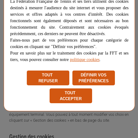
La Fédération Française de Tennis et ses tiers utilisent des cookies
Lors de votre première visite sur le Site, il vous est proposé d’accepter
destinés à mesurer l'audience du site internet et vous proposer des
ou de refuser l’utilisation de certains cookies.
services et offres adaptés à vos centres d'intérêt. Des cookies
Il vous est également possible de consentir indépendamment et
fonctionnels sont également déposés et sont nécessaires au bon
spécifiquement pour chaque finalité distincte, via l’option « Définir vos
fonctionnement du site. Contrairement aux cookies évoqués
préférences cookies ».
précédemment, ces derniers ne peuvent être désactivés.
Faites-nous part de vos préférences pour chaque catégorie de
Lorsque vous acceptez le dépôt de cookies, un cookie de consentement
cookies en cliquant sur "Définir vos préférences".
est installé.
Pour en savoir plus sur le traitement des cookies par la FFT et ses
Si vous ne souhaitez pas que des cookies soient installés ou lus sur
tiers, vous pouvez consulter notre
politique cookies
.
votre équipement terminal, un cookie de refus sera déposé sur votre
équipement, afin que la FFT enregistre l’information selon laquelle vous
TOUT
DÉFINIR VOS
vous êtes opposé à l’utilisation de cookies, et ce pour une durée de 13
REFUSER
PRÉFÉRENCES
mois.
Si vous supprimez ce cookie de refus, il ne sera plus possible de vous
TOUT
identifier comme ayant refusé l’utilisation de cookies.
ACCEPTER
Les cookies de consentement ou de refus doivent rester sur votre
équipement terminal. Vous pouvez à tout moment modifier vos choix en
cliquant sur « Gestion des cookies » en bas de page du site.
Gestion des cookies