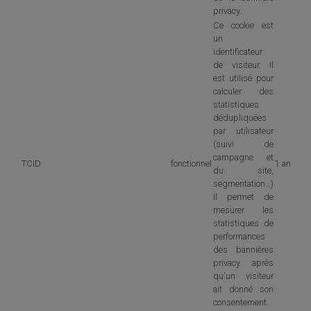
privacy.
Ce cookie est
un
identificateur
de visiteur. Il
est utilisé pour
calculer des
statistiques
dédupliquées
par utilisateur
(suivi de
campagne et
TCID
fonctionnel
1 an
du site,
segmentation…)
Il permet de
mesurer les
statistiques de
performances
des bannières
privacy après
qu'un visiteur
ait donné son
consentement.