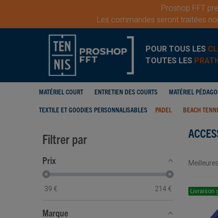
Proshop FFT pren
Les commandes seront traitées nor
POUR TOUS LES
CL
TOUTES LES
PRATI
MATÉRIEL COURT
ENTRETIEN DES COURTS
MATÉRIEL PÉDAG
TEXTILE ET GOODIES PERSONNALISABLES
PADEL
BEACH TENN
ACCES
Filtrer par
Prix
Meilleure
39
€
214
€
Livraison 
Marque