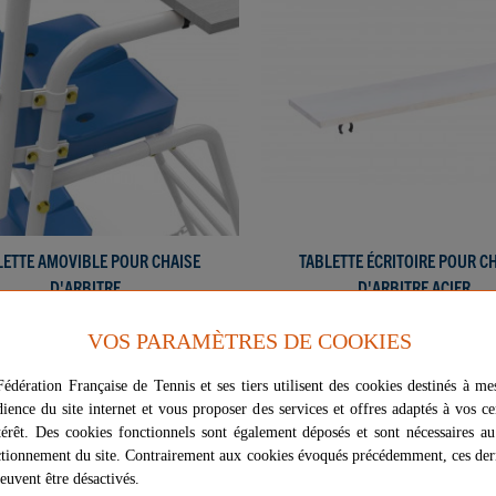
LETTE AMOVIBLE POUR CHAISE
AJOUTER AU PANIER
TABLETTE ÉCRITOIRE POUR C
AJOUTER AU PANIER
D'ARBITRE
D'ARBITRE ACIER
52,00 €
60,00 €
VOS PARAMÈTRES DE COOKIES
Livraison gratuite
Livraison gratuite
édération Française de Tennis et ses tiers utilisent des cookies destinés à me
dience du site internet et vous proposer des services et offres adaptés à vos ce
térêt. Des cookies fonctionnels sont également déposés et sont nécessaires a
gratuite
Livraison gratuite
tionnement du site. Contrairement aux cookies évoqués précédemment, ces der
euvent être désactivés.