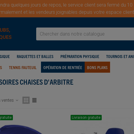
dra quelques jours de repos, le service client sera fermé du 10
malement et les vendeurs joignables depuis votre espace cli
UBS,
QUES
OGIQUE
RAQUETTES ET BALLES
PRÉPARATION PHYSIQUE
TOURNOIS ET AN
IS
TENNIS FAUTEUIL
OPÉRATION DE RENTRÉE
BONS PLANS
SOIRES CHAISES D'ARBITRE
s ventes
gratuite
Livraison gratuite