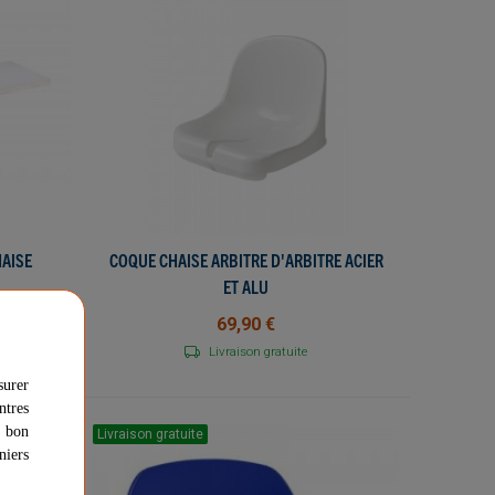
HAISE
COQUE CHAISE ARBITRE D'ARBITRE ACIER
AJOUTER AU PANIER
ET ALU
69,90 €
Livraison gratuite
surer
ntres
u bon
Livraison gratuite
niers