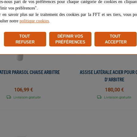
es-nous part de vos préférences pour chaque catégorie de cookies en cliquan
inir vos préférences".
 en savoir plus sur le traitement des cookies par la FFT et ses tiers, vous p
ulter notre
politique cookies
.
TOUT
DÉFINIR VOS
TOUT
REFUSER
PRÉFÉRENCES
ACCEPTER
ATEUR PARASOL CHAISE ARBITRE
AJOUTER AU PANIER
ASSISE LATÉRALE ACIER POUR 
AJOUTER AU PANIER
D'ARBITRE
106,99 €
180,00 €
Livraison gratuite
Livraison gratuite