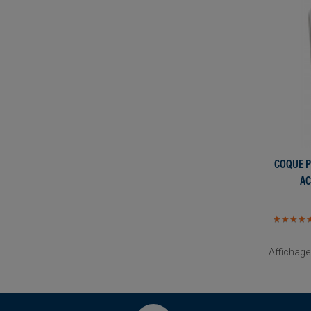
COQUE P
AC
★
★
★
★
★
★
★
★
Affichage 