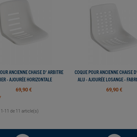
OUR ANCIENNE CHAISE D' ARBITRE
AFFICHER PLUS
COQUE POUR ANCIENNE CHAISE D'
AFFICHER PLUS
IER - AJOURÉE HORIZONTALE
ALU - AJOURÉE LOSANGE - FABR
FRANÇAISE
69,90 €
69,90 €
★
★
1-11 de 11 article(s)