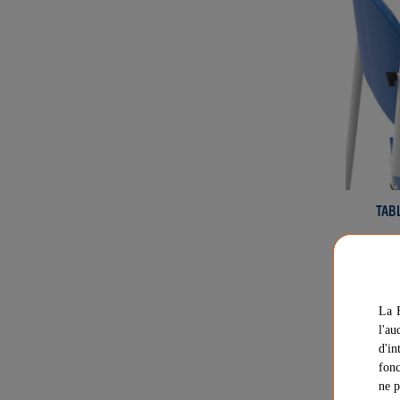
TAB
La F
l'au
d'in
Livraison 
fonc
ne p