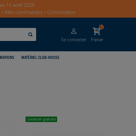
 au 16 août 2026.
ent > Mes commandes > Conversation
0
Se connecter
Panier
IMATIONS
MATÉRIEL CLUB-HOUSE
Livraison gratuite