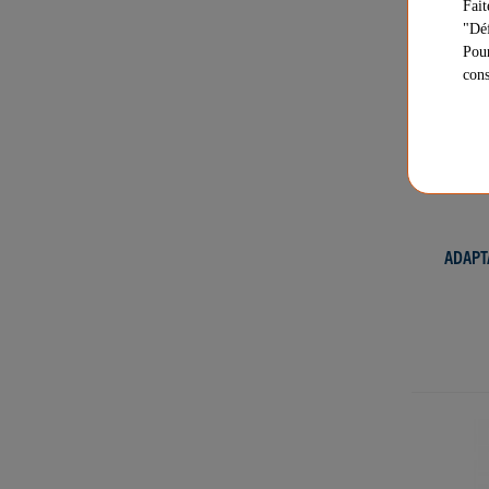
Fait
"Déf
Pour
cons
ADAPT