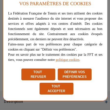
VOS PARAMÈTRES DE COOKIES
Plus d'informations sur ce produit
La Fédération Française de Tennis et ses tiers utilisent des cookies
Voir les questions / réponses
destinés à mesurer l'audience du site internet et vous proposer des
services et offres adaptés à vos centres d'intérêt. Des cookies
fonctionnels sont également déposés et sont nécessaires au bon
fonctionnement du site. Contrairement aux cookies évoqués
-
+
180,00 €
AJOUTER AU PANIER
précédemment, ces derniers ne peuvent être désactivés.
Faites-nous part de vos préférences pour chaque catégorie de
PLUS QUE 4 ARTICLES EN STOCK
cookies en cliquant sur "Définir vos préférences".
Pour en savoir plus sur le traitement des cookies par la FFT et ses
Livraison gratuite
tiers, vous pouvez consulter notre
politique cookies
.
Chez vous
entre le 17/08 et le 18/08
Vendu et expédié par
Sodex International
TOUT
DÉFINIR VOS
REFUSER
PRÉFÉRENCES
★
★
★
★
★
★
★
★
★
★
Signaler un problème d'ordre juridique
TOUT
ACCEPTER
Description