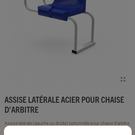
ASSISE LATÉRALE ACIER POUR CHAISE
D'ARBITRE
Assise latérale (gauche ou droite) optionnelle pour chaise d'arbitre
en acier galvanisé.