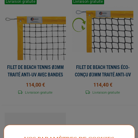
Livraison gratuite
Livraison gratuite
FILET DE BEACH TENNIS Ø3MM
FILET DE BEACH TENNIS ÉCO-
TRAITÉ ANTI-UV AVEC BANDES
CONÇU Ø3MM TRAITÉ ANTI-UV
PVC + CÂBLE DE TENSION
AVEC BANDES PVC + CÂBLE DE
114,00 €
114,40 €
TENSION
Livraison gratuite
Livraison gratuite