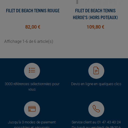
FILET DE BEACH TENNIS ROUGE
FILET DE BEACH TENNIS
HEROE'S (HORS POTEAUX)
82,00 €
109,80 €
Affichage 1-6 de 6 article(s)
3000 références sélectionnées pour
Devis en ligne en quelques clics
vous
Jusqu'à 3 modes de paiement
Service client au
01 47 43 40 24
possibles et sécurisés
Du lundi au vendredi de 9h30 à