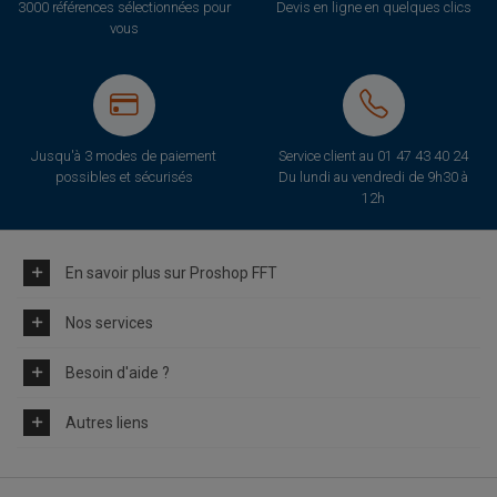
3000 références sélectionnées pour
Devis en ligne en quelques clics
vous
Jusqu'à 3 modes de paiement
Service client au
01 47 43 40 24
possibles et sécurisés
Du lundi au vendredi de 9h30 à
12h
En savoir plus sur Proshop FFT
Nos services
Besoin d'aide ?
Autres liens