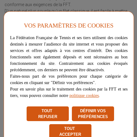
conforme aux exigences de la FFT.
D'un naturel plus souple qu'un filet classique, il est facile à mettre
en tension.
Le pourtour du filet est équipé de bandes PVC jaunes pour une
VOS PARAMÈTRES DE COOKIES
résistance optimale.
Dimensions : 9m x 1.07m
La Fédération Française de Tennis et ses tiers utilisent des cookies
Livré avec câble de tension en acier.
destinés à mesurer l'audience du site internet et vous proposer des
services et offres adaptés à vos centres d'intérêt. Des cookies
Plus d'informations sur ce produit
fonctionnels sont également déposés et sont nécessaires au bon
Voir les questions / réponses
fonctionnement du site. Contrairement aux cookies évoqués
précédemment, ces derniers ne peuvent être désactivés.
Faites-nous part de vos préférences pour chaque catégorie de
cookies en cliquant sur "Définir vos préférences".
-
+
Pour en savoir plus sur le traitement des cookies par la FFT et ses
114,00 €
AJOUTER AU PANIER
tiers, vous pouvez consulter notre
politique cookies
.
PLUS QUE 6 ARTICLES EN STOCK
TOUT
DÉFINIR VOS
Livraison gratuite
REFUSER
PRÉFÉRENCES
Chez vous
entre le 17/08 et le 18/08
TOUT
Vendu et expédié par
Sodex International
ACCEPTER