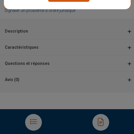
★
★
★
★
★
★
★
★
★
★
Signaler un problème d'ordre juridique
Description
Caractéristiques
Questions et réponses
Avis (0)