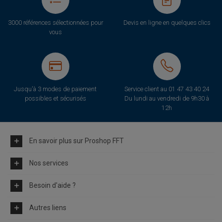
3000 références sélectionnées pour
Devis en ligne en quelques clics
vous
Jusqu'à 3 modes de paiement
Service client au
01 47 43 40 24
possibles et sécurisés
Du lundi au vendredi de 9h30 à
12h
En savoir plus sur Proshop FFT
Nos services
Besoin d'aide ?
Autres liens