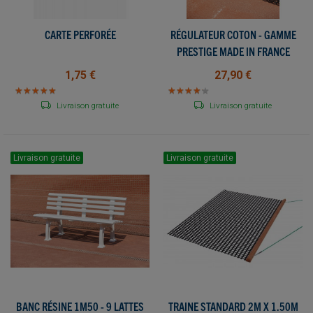
CARTE PERFORÉE
RÉGULATEUR COTON - GAMME
PRESTIGE MADE IN FRANCE
1,75 €
27,90 €
★
★
★
★
★
★
★
★
★
★
★
★
★
★
★
★
★
★
★
★
Livraison gratuite
Livraison gratuite
Livraison gratuite
Livraison gratuite
BANC RÉSINE 1M50 - 9 LATTES
TRAINE STANDARD 2M X 1.50M