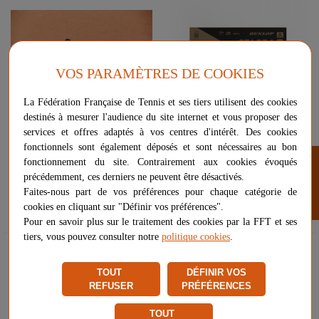
VOS PARAMÈTRES DE COOKIES
La Fédération Française de Tennis et ses tiers utilisent des cookies
destinés à mesurer l'audience du site internet et vous proposer des
services et offres adaptés à vos centres d'intérêt. Des cookies
BROSSE À CHAUSSURES -
BALLES STAGE 1 DUNLOP
fonctionnels sont également déposés et sont nécessaires au bon
FILTRER
MADE IN FRANCE
(CARTON DE 18 TUBES DE 4
fonctionnement du site. Contrairement aux cookies évoqués
BALLES)
précédemment, ces derniers ne peuvent être désactivés.
37,90 €
137,90 €
Faites-nous part de vos préférences pour chaque catégorie de
Livraison gratuite
Livraison gratuite
cookies en cliquant sur "Définir vos préférences".
Pour en savoir plus sur le traitement des cookies par la FFT et ses
tiers, vous pouvez consulter notre
politique cookies
.
Livraison gratuite
Livraison gratuite
TOUT
DÉFINIR VOS
REFUSER
PRÉFÉRENCES
TOUT