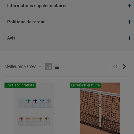
Informations supplémentaires
Politique de retour
Avis
Sui
1/8
Meilleures ventes
Livraison gratuite
Livraison gratuite