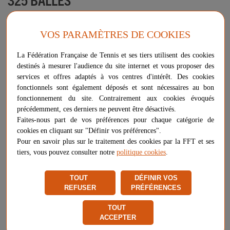
Chariot ramasse balles DUNLOP
VOS PARAMÈTRES DE COOKIES
Modèle équipé d'un couvercle rabattable et de pieds sur roulettes.
La Fédération Française de Tennis et ses tiers utilisent des cookies
destinés à mesurer l'audience du site internet et vous proposer des
Plus d'informations sur ce produit
services et offres adaptés à vos centres d'intérêt. Des cookies
fonctionnels sont également déposés et sont nécessaires au bon
Voir les questions / réponses
fonctionnement du site. Contrairement aux cookies évoqués
précédemment, ces derniers ne peuvent être désactivés.
Faites-nous part de vos préférences pour chaque catégorie de
-
+
cookies en cliquant sur "Définir vos préférences".
265,00 €
AJOUTER AU PANIER
Pour en savoir plus sur le traitement des cookies par la FFT et ses
PLUS QUE 5 ARTICLES EN STOCK
tiers, vous pouvez consulter notre
politique cookies
.
Livraison gratuite
TOUT
DÉFINIR VOS
Chez vous
entre le 11/08 et le 18/08
REFUSER
PRÉFÉRENCES
Vendu et expédié par
VW Sports
TOUT
ACCEPTER
★
★
★
★
★
★
★
★
★
★