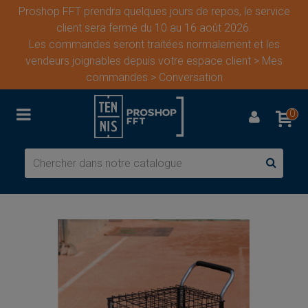
Proshop FFT prendra quelques jours de repos, le service
client sera fermé du 10 au 16 août 2026.
Les commandes seront traitées normalement et les
vendeurs joignables depuis votre espace client > Mes
commandes > Conversation
0