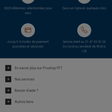
3000 références sélectionnées pour
Devis en ligne en quelques clics
vous
Jusqu'à 3 modes de paiement
Service client au
01 47 43 40 24
possibles et sécurisés
Du lundi au vendredi de 9h30 à
12h
En savoir plus sur Proshop FFT
Nos services
Besoin d'aide ?
Autres liens