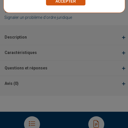
ACCEPTER
Vendu et expédié par
VW Sports
★
★
★
★
★
★
★
★
★
★
Signaler un problème d'ordre juridique
Description
Caractéristiques
Questions et réponses
Avis (0)