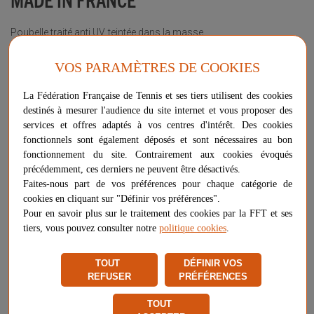
Poubelle traité anti UV, teintée dans la masse
Fixation murale ou sur poteau
√ Made in France
VOS PARAMÈTRES DE COOKIES
La Fédération Française de Tennis et ses tiers utilisent des cookies
Plus d'informations sur ce produit
destinés à mesurer l'audience du site internet et vous proposer des
Voir les questions / réponses
services et offres adaptés à vos centres d'intérêt. Des cookies
fonctionnels sont également déposés et sont nécessaires au bon
Couleur
fonctionnement du site. Contrairement aux cookies évoqués
gris
précédemment, ces derniers ne peuvent être désactivés.
vert
Faites-nous part de vos préférences pour chaque catégorie de
cookies en cliquant sur "Définir vos préférences".
Pour en savoir plus sur le traitement des cookies par la FFT et ses
tiers, vous pouvez consulter notre
politique cookies
.
206,90 €
-
+
AJOUTER AU PANIER
TOUT
DÉFINIR VOS
REFUSER
PRÉFÉRENCES
Livraison gratuite
Chez vous
entre le 11/08 et le 18/08
TOUT