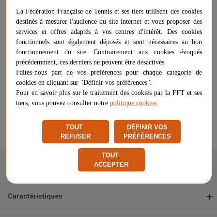
La Fédération Française de Tennis et ses tiers utilisent des cookies
Voir les questions / réponses
destinés à mesurer l'audience du site internet et vous proposer des
services et offres adaptés à vos centres d'intérêt. Des cookies
fonctionnels sont également déposés et sont nécessaires au bon
129,90 €
-
+
fonctionnement du site. Contrairement aux cookies évoqués
AJOUTER AU PANIER
précédemment, ces derniers ne peuvent être désactivés.
Faites-nous part de vos préférences pour chaque catégorie de
cookies en cliquant sur "Définir vos préférences".
Livraison gratuite
Pour en savoir plus sur le traitement des cookies par la FFT et ses
Chez vous
entre le 11/08 et le 18/08
tiers, vous pouvez consulter notre
politique cookies
.
Vendu et expédié par
VW Sports
★
★
★
★
★
★
★
★
★
★
TOUT
DÉFINIR VOS
REFUSER
PRÉFÉRENCES
Signaler un problème d'ordre juridique
TOUT
ACCEPTER
Description
Caractéristiques