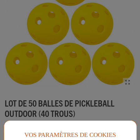
LOT DE 50 BALLES DE PICKLEBALL
OUTDOOR (40 TROUS)
Lot de 50 balles de pickleball 26 trous pour terrains extérieurs
VOS PARAMÈTRES DE COOKIES
Plus d'informations sur ce produit