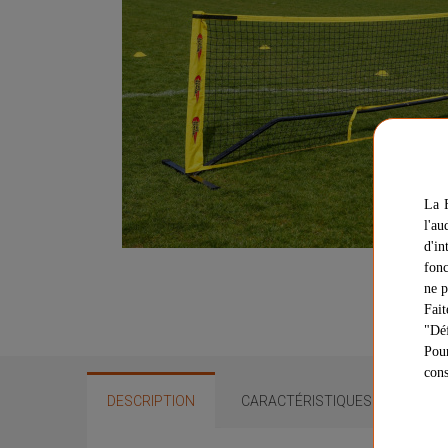
La F
l'au
d'in
fonc
ne p
Fait
"Déf
Pour
cons
DESCRIPTION
CARACTÉRISTIQUES
QUE