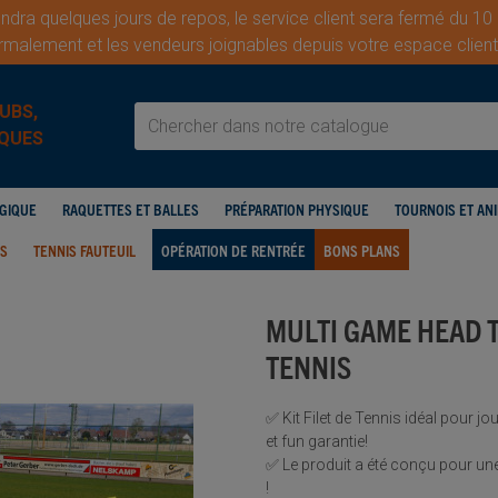
dra quelques jours de repos, le service client sera fermé du 10
malement et les vendeurs joignables depuis votre espace cli
UBS,
QUES
OGIQUE
RAQUETTES ET BALLES
PRÉPARATION PHYSIQUE
TOURNOIS ET AN
IS
TENNIS FAUTEUIL
OPÉRATION DE RENTRÉE
BONS PLANS
MULTI GAME HEAD TE
TENNIS
✅ Kit Filet de Tennis idéal pour jo
et fun garantie!
✅ Le produit a été conçu pour une 
!