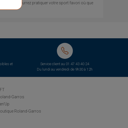
le, vous pourrez pratiquer votre sport favori où que
ibles et
Service client au
01 47 43 40 24
Du lundi au vendredi de 9h30 à 12h
FT
oland-Garros
en'Up
outique Roland-Garros