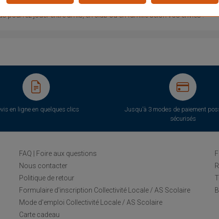
 besoins des pratiquants ! Avec ce kit de Tennis facilement transportab
 pourrez jouer entre amis, en club ou en famille selon vos envies !
vis en ligne en quelques clics
Jusqu'à 3 modes de paiement poss
sécurisés
FAQ | Foire aux questions
F
Nous contacter
R
Politique de retour
T
Formulaire d'inscription Collectivité Locale / AS Scolaire
B
Mode d'emploi Collectivité Locale / AS Scolaire
Carte cadeau