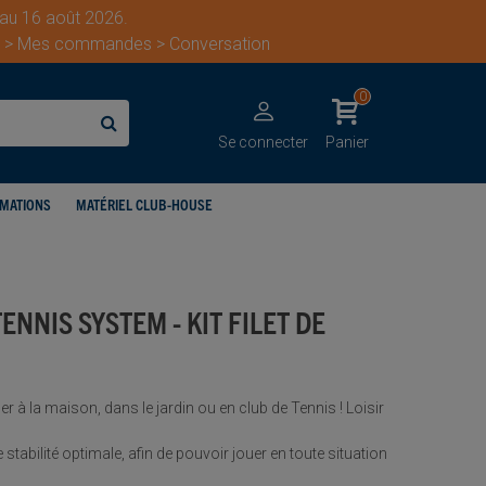
 au 16 août 2026.
ent > Mes commandes > Conversation
0
Se connecter
Panier
IMATIONS
MATÉRIEL CLUB-HOUSE
NNIS SYSTEM - KIT FILET DE
uer à la maison, dans le jardin ou en club de Tennis ! Loisir
stabilité optimale, afin de pouvoir jouer en toute situation