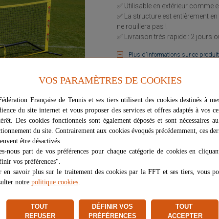
✅ Utilisable en extérieur comme 
✅ La structure est entièrement en 
ne rouillera pas !
✅ Livraison très rapide : 2 jours 
Plus d'informations sur ce produit
Voir les questions / réponses
VOS PARAMÈTRES DE COOKIES
159,99 €
édération Française de Tennis et ses tiers utilisent des cookies destinés à me
dience du site internet et vous proposer des services et offres adaptés à vos ce
térêt. Des cookies fonctionnels sont également déposés et sont nécessaires a
Signaler un problème d'ordre juri
tionnement du site. Contrairement aux cookies évoqués précédemment, ces der
euvent être désactivés.
es-nous part de vos préférences pour chaque catégorie de cookies en cliquan
inir vos préférences".
 en savoir plus sur le traitement des cookies par la FFT et ses tiers, vous p
ulter notre
politique cookies
.
STIONS ET RÉPONSES
AVIS (0)
TOUT
DÉFINIR VOS
TOUT
REFUSER
PRÉFÉRENCES
ACCEPTER