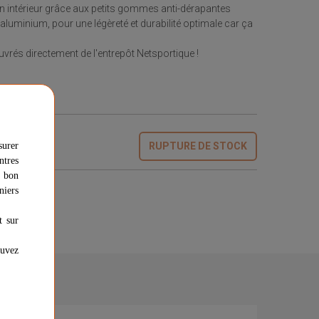
en intérieur grâce aux petits gommes anti-dérapantes
aluminium, pour une légèreté et durabilité optimale car ça
ouvrés directement de l'entrepôt Netsportique !
surer
RUPTURE DE STOCK
ntres
u bon
dique
niers
t sur
ouvez