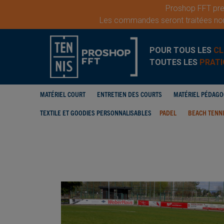
Proshop FFT pren
Les commandes seront traitées nor
POUR TOUS LES
CL
TOUTES LES
PRATI
MATÉRIEL COURT
ENTRETIEN DES COURTS
MATÉRIEL PÉDAG
TEXTILE ET GOODIES PERSONNALISABLES
PADEL
BEACH TENN