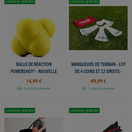
Livraison gratuite
Livraison gratuite
BALLE DE RÉACTION
MARQUEURS DE TERRAIN - LOT
POWERSHOT® - NOUVELLE
DE 4 COINS ET 12 DROITS -
REACTION BALL - TRAVAIL DE
IDÉAL POUR LES REPÈRES
14,99 €
49,99 €
VIVACITÉ ET RÉACTIVITÉ
VISUELS DES ENFANTS
Livraison gratuite
Livraison gratuite
Livraison gratuite
Livraison gratuite