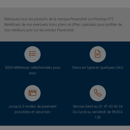
Retrouvez tous les produits de la marque Powershot sur Proshop FFT.
Bénéficiez de nos éventuels bons plans et offres spéciales pour profiter de
nos meilleurs prix sur les articles Powershot.
3000 références sélectionnées pour
Devis en ligne en quelques clics
vous
Jusqu'à 3 modes de paiement
Service client au
01 47 43 40 24
possibles et sécurisés
Du lundi au vendredi de 9h30 à
12h