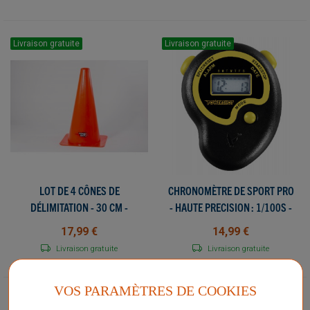
Livraison gratuite
Livraison gratuite
LOT DE 4 CÔNES DE
CHRONOMÈTRE DE SPORT PRO
DÉLIMITATION - 30 CM -
- HAUTE PRECISION : 1/100S -
VISIBLE ET ERGONOMIQUE !
ALARME/JOUR ET
17,99 €
14,99 €
HEURE/COMPTE À REBOURS
Livraison gratuite
Livraison gratuite
VOS PARAMÈTRES DE COOKIES
Livraison gratuite
Livraison gratuite