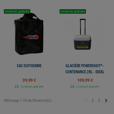
Livraison gratuite
Livraison gratuite
SAC ISOTHERME
GLACIÈRE POWERSHOT® -
CONTENANCE 28L - IDÉAL
POUR LES TOURNOIS !
39,99 €
109,99 €
Livraison gratuite
Livraison gratuite
Sui
Affichage 1-24 de 58 article(s)
1
2
3