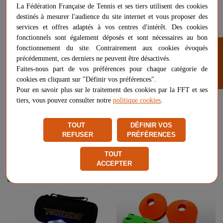
La Fédération Française de Tennis et ses tiers utilisent des cookies
destinés à mesurer l'audience du site internet et vous proposer des
services et offres adaptés à vos centres d'intérêt. Des cookies
fonctionnels sont également déposés et sont nécessaires au bon
FILTRER
fonctionnement du site. Contrairement aux cookies évoqués
précédemment, ces derniers ne peuvent être désactivés.
Faites-nous part de vos préférences pour chaque catégorie de
cookies en cliquant sur "Définir vos préférences".
Pour en savoir plus sur le traitement des cookies par la FFT et ses
STS OPTIMA STRAP TRAINING /
MINI CÔNES DE DÉLIMIATION
tiers, vous pouvez consulter notre
politique cookies
.
SANGLE DE SUSPENSION -
POWERSHOT - DIAMÈTRE 12CM
HOME FITNESS !
- HAUTEUR 3.5CM
TOUT
DÉFINIR VOS
42,99 €
18,99 €
REFUSER
PRÉFÉRENCES
Livraison gratuite
Livraison gratuite
TOUT
ACCEPTER
Livraison gratuite
Livraison gratuite