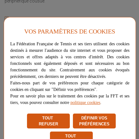
périphérique cousue.
Plus d'informations sur ce produit
Voir les questions / réponses
VOS PARAMÈTRES DE COOKIES
Couleur
La Fédération Française de Tennis et ses tiers utilisent des cookies
vert
destinés à mesurer l'audience du site internet et vous proposer des
services et offres adaptés à vos centres d'intérêt. Des cookies
fonctionnels sont également déposés et sont nécessaires au bon
Longueur
fonctionnement du site. Contrairement aux cookies évoqués
précédemment, ces derniers ne peuvent être désactivés.
Faites-nous part de vos préférences pour chaque catégorie de
cookies en cliquant sur "Définir vos préférences".
Pour en savoir plus sur le traitement des cookies par la FFT et ses
-
+
194,90 €
AJOUTER AU PANIER
tiers, vous pouvez consulter notre
politique cookies
.
PLUS QUE 7 ARTICLES EN STOCK
TOUT
DÉFINIR VOS
REFUSER
PRÉFÉRENCES
Livraison gratuite
Chez vous
entre le 11/08 et le 18/08
TOUT