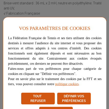
Brise-vent standard : 36 mL x 2 mH, neutre en polyéthylène. Traité
anti UV,
√ Fabrication Française
Plus d'informations sur ce produit
VOS PARAMÈTRES DE COOKIES
Voir les questions / réponses
La Fédération Française de Tennis et ses tiers utilisent des cookies
Couleur
destinés à mesurer l'audience du site internet et vous proposer des
vert
services et offres adaptés à vos centres d'intérêt. Des cookies
fonctionnels sont également déposés et sont nécessaires au bon
Longueur
fonctionnement du site. Contrairement aux cookies évoqués
précédemment, ces derniers ne peuvent être désactivés.
Faites-nous part de vos préférences pour chaque catégorie de
cookies en cliquant sur "Définir vos préférences".
Pour en savoir plus sur le traitement des cookies par la FFT et ses
tiers, vous pouvez consulter notre
politique cookies
.
-
+
414,90 €
AJOUTER AU PANIER
PLUS QUE 9 ARTICLES EN STOCK
TOUT
DÉFINIR VOS
REFUSER
PRÉFÉRENCES
Livraison gratuite