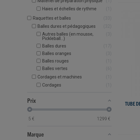
Matériel de préparation physique
1
Haies et échelles de rythme
1
Raquettes et balles
33
Balles dures et pédagogiques
32
Autres balles (en mousse,
3
Pickleball...)
Balles dures
17
Balles oranges
3
Balles rouges
1
Balles vertes
6
Cordages et machines
1
Cordages
1
Prix
TUBE D
5
€
1299
€
Marque