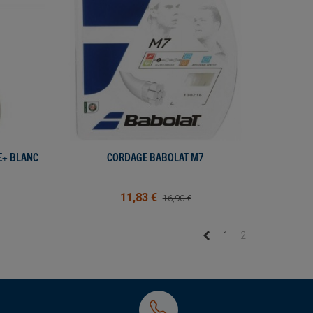
E+ BLANC
CORDAGE BABOLAT M7
AFFICHER PLUS
11,83 €
16,90 €
Précédent
1
2