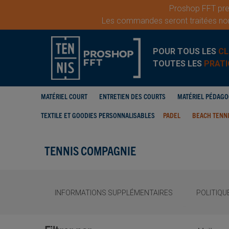
Proshop FFT pren
Les commandes seront traitées nor
POUR TOUS LES
CL
TOUTES LES
PRATI
MATÉRIEL COURT
ENTRETIEN DES COURTS
MATÉRIEL PÉDAG
TEXTILE ET GOODIES PERSONNALISABLES
PADEL
BEACH TENN
TENNIS COMPAGNIE
INFORMATIONS SUPPLÉMENTAIRES
POLITIQU