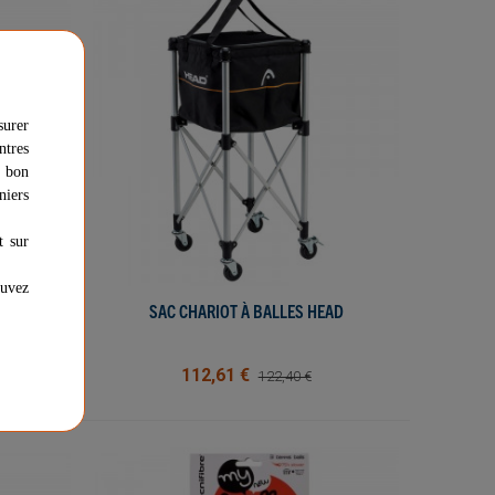
surer
ntres
u bon
niers
t sur
ouvez
RES HEAD
SAC CHARIOT À BALLES HEAD
AFFICHER PLUS
112,61 €
122,40 €