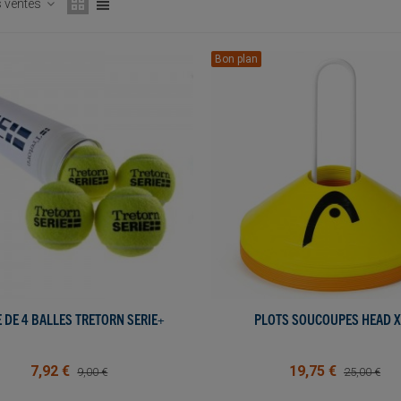
s ventes
Bon plan
 DE 4 BALLES TRETORN SERIE+
AJOUTER AU PANIER
PLOTS SOUCOUPES HEAD 
AJOUTER AU PANIER
7,92 €
19,75 €
9,00 €
25,00 €