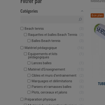
Filtrer par
Meilleure
Catégories
Bon plan
Beach tennis
3
Raquettes et balles Beach Tennis
3
Balles Beach tennis
3
Matériel pédagogique
16
Equipements et kits
1
pédagogiques
Lances balles
1
Matériel d'Enseignement
13
Cibles et murs d'entrainement
2
Marquages et délimitations
2
TUBE
Paniers et ramasses balles
6
Plots, cerceaux et jalons
3
Préparation physique
1