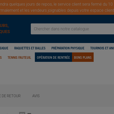
dra quelques jours de repos, le service client sera fermé du 10
malement et les vendeurs joignables depuis votre espace cli
UBS,
QUES
OGIQUE
RAQUETTES ET BALLES
PRÉPARATION PHYSIQUE
TOURNOIS ET AN
IS
TENNIS FAUTEUIL
OPÉRATION DE RENTRÉE
BONS PLANS
E DE RETOUR
AVIS