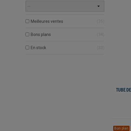
Meilleures ventes
35
Bons plans
34
En stock
33
TUBE D
Bon plan