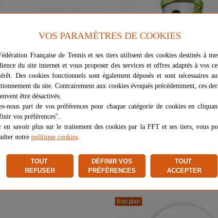
VOS PARAMÈTRES DE COOKIES
édération Française de Tennis et ses tiers utilisent des cookies destinés à me
dience du site internet et vous proposer des services et offres adaptés à vos ce
térêt. Des cookies fonctionnels sont également déposés et sont nécessaires a
tionnement du site. Contrairement aux cookies évoqués précédemment, ces der
euvent être désactivés.
es-nous part de vos préférences pour chaque catégorie de cookies en cliquan
inir vos préférences".
 en savoir plus sur le traitement des cookies par la FFT et ses tiers, vous p
GNES DE MARQUAGE HEAD X16
AFFICHER PLUS
TUBE DE 3 BALLES INTERMÉDIAI
AFFICHER PLUS
ulter notre
politique cookies
.
TOUT
DÉFINIR VOS
TOUT
32,20 €
5,20 €
35,00 €
REFUSER
PRÉFÉRENCES
ACCEPTER
Bon plan