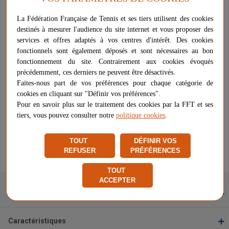
Plus d'informations sur ce produit
La Fédération Française de Tennis et ses tiers utilisent des cookies
Voir les questions / réponses
destinés à mesurer l'audience du site internet et vous proposer des
services et offres adaptés à vos centres d'intérêt. Des cookies
fonctionnels sont également déposés et sont nécessaires au bon
fonctionnement du site. Contrairement aux cookies évoqués
5,20 €
-
+
précédemment, ces derniers ne peuvent être désactivés.
AJOUTER AU PANIER
6,50 €
Faites-nous part de vos préférences pour chaque catégorie de
cookies en cliquant sur "Définir vos préférences".
Livraison à partir de
8,90 €
Pour en savoir plus sur le traitement des cookies par la FFT et ses
Chez vous
entre le 11/08 et le 17/08
tiers, vous pouvez consulter notre
politique cookies
.
Vendu et expédié par
Tennis Compagnie
TOUT
DÉFINIR VOS
★
★
★
★
★
★
★
★
★
★
REFUSER
PRÉFÉRENCES
Signaler un problème d'ordre juridique
TOUT
ACCEPTER
Description
Caractéristiques