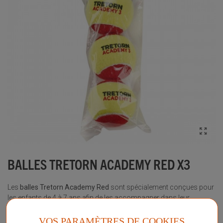
BALLES TRETORN ACADEMY RED X3
Les
balles Tretorn Academy Red
sont spécialement conçues pour
les enfants de 4 à 7 ans afin de les accompagner dans leur
apprentissage du tennis.
Disponible en stock
VOS PARAMÈTRES DE COOKIES