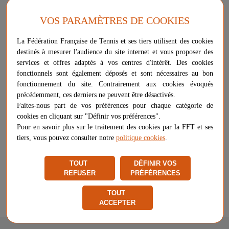
Le brosse ligne est l’appareil idéal pour nettoyer rapidement les
lignes des terrains de tennis.
VOS PARAMÈTRES DE COOKIES
Vendu avec le manche
La Fédération Française de Tennis et ses tiers utilisent des cookies
destinés à mesurer l'audience du site internet et vous proposer des
Plus d'informations sur ce produit
services et offres adaptés à vos centres d'intérêt. Des cookies
Voir les questions / réponses
fonctionnels sont également déposés et sont nécessaires au bon
fonctionnement du site. Contrairement aux cookies évoqués
précédemment, ces derniers ne peuvent être désactivés.
Faites-nous part de vos préférences pour chaque catégorie de
204,98 €
-
+
cookies en cliquant sur "Définir vos préférences".
AJOUTER AU PANIER
Pour en savoir plus sur le traitement des cookies par la FFT et ses
tiers, vous pouvez consulter notre
politique cookies
.
Livraison gratuite
Chez vous
entre le 10/08 et le 17/08
TOUT
DÉFINIR VOS
REFUSER
PRÉFÉRENCES
Vendu et expédié par
VW Sports
★
★
★
★
★
★
★
★
★
★
TOUT
ACCEPTER
Signaler un problème d'ordre juridique