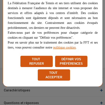
Etagère murale composée de 2 bras de support en acier et lisses
La Fédération Française de Tennis et ses tiers utilisent des cookies
en aluminium.
destinés à mesurer l'audience du site internet et vous proposer des
Cette étagère vient se fixer au mur grâce à des support en acier qui
services et offres adaptés à vos centres d'intérêt. Des cookies
lui assurent une grande stabilité.
fonctionnels sont également déposés et sont nécessaires au bon
fonctionnement du site. Contrairement aux cookies évoqués
Plus d'informations sur ce produit
précédemment, ces derniers ne peuvent être désactivés.
Faites-nous part de vos préférences pour chaque catégorie de
Voir les questions / réponses
cookies en cliquant sur "Définir vos préférences".
Pour en savoir plus sur le traitement des cookies par la FFT et ses
tiers, vous pouvez consulter notre
politique cookies
.
169,00 €
RUPTURE DE STOCK
TOUT
DÉFINIR VOS
Signaler un problème d'ordre juridique
REFUSER
PRÉFÉRENCES
TOUT
ACCEPTER
Description
Caractéristiques
Questions et réponses