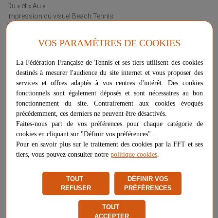
Du » et « Au ».
Impression du visuel Beach Tennis
Frais de port France Métro inclus.
Dimensions 5 m x 0,80 m
VOS PARAMÈTRES DE COOKIES
Découpe au format
Oeillets de 12 mm tous les 50 cm
La Fédération Française de Tennis et ses tiers utilisent des cookies
destinés à mesurer l'audience du site internet et vous proposer des
Plus d'informations sur ce produit
services et offres adaptés à vos centres d'intérêt. Des cookies
Voir les questions / réponses
fonctionnels sont également déposés et sont nécessaires au bon
fonctionnement du site. Contrairement aux cookies évoqués
Cliquez ci-dessous pour personnaliser ce produit avec les
précédemment, ces derniers ne peuvent être désactivés.
éléments suivants :
Faites-nous part de vos préférences pour chaque catégorie de
Texte
cookies en cliquant sur "Définir vos préférences".
Pour en savoir plus sur le traitement des cookies par la FFT et ses
PERSONNALISER CE PRODUIT
tiers, vous pouvez consulter notre
politique cookies
.
TOUT
DÉFINIR VOS
REFUSER
PRÉFÉRENCES
205,20 €
-
+
AJOUTER AU PANIER
TOUT
ACCEPTER