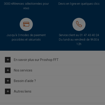
3000 références sélectionnées pour
Devis en ligne en quelques clics
vous
Jusqu'à 3 modes de paiement
Service client au
01 47 43 40 24
possibles et sécurisés
Du lundi au vendredi de 9h30 à
12h
En savoir plus sur Proshop FFT
Nos services
Besoin d'aide ?
Autres liens