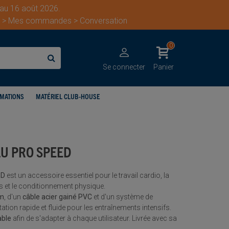
 au 16 août 2026.
ent > Mes commandes > Conversation
0
Se connecter
Panier
IMATIONS
MATÉRIEL CLUB-HOUSE
LU PRO SPEED
ED
est un accessoire essentiel pour le travail cardio, la
is et le conditionnement physique.
um
, d'un
câble acier gainé PVC
et d'un système de
otation rapide et fluide pour les entraînements intensifs.
able
afin de s'adapter à chaque utilisateur. Livrée avec sa