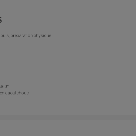
S
ppuis, préparation physique
 360°
e en caoutchouc