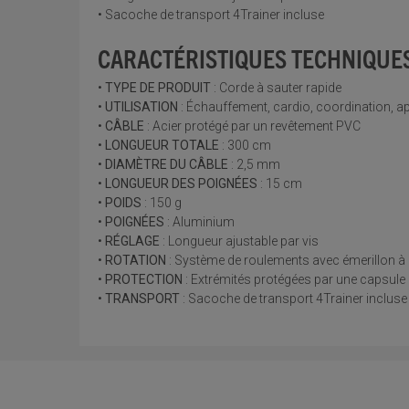
• Sacoche de transport 4Trainer incluse
CARACTÉRISTIQUES TECHNIQUE
•
TYPE DE PRODUIT
: Corde à sauter rapide
•
UTILISATION
: Échauffement, cardio, coordination, a
•
CÂBLE
: Acier protégé par un revêtement PVC
•
LONGUEUR TOTALE
: 300 cm
•
DIAMÈTRE DU CÂBLE
: 2,5 mm
•
LONGUEUR DES POIGNÉES
: 15 cm
•
POIDS
: 150 g
•
POIGNÉES
: Aluminium
•
RÉGLAGE
: Longueur ajustable par vis
•
ROTATION
: Système de roulements avec émerillon à
•
PROTECTION
: Extrémités protégées par une capsul
•
TRANSPORT
: Sacoche de transport 4Trainer incluse