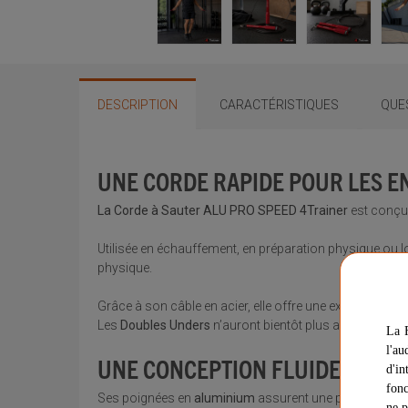
DESCRIPTION
CARACTÉRISTIQUES
QUE
UNE CORDE RAPIDE POUR LES E
La Corde à Sauter ALU PRO SPEED 4Trainer
est conçue
Utilisée en échauffement, en préparation physique ou lo
physique.
Grâce à son câble en acier, elle offre une excellente vi
Les
Doubles Unders
n’auront bientôt plus aucun secret
La F
l'au
UNE CONCEPTION FLUIDE, ROBU
d'in
fonc
Ses poignées en
aluminium
assurent une prise en main
ne p