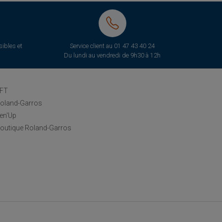
ibles et
Service client au
01 47 43 40 24
Du lundi au vendredi de 9h30 à 12h
FT
oland-Garros
en'Up
outique Roland-Garros