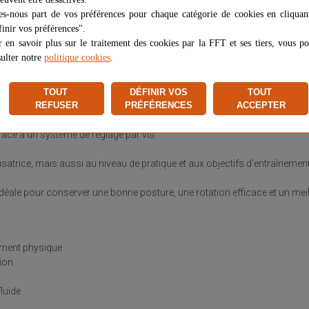
es-nous part de vos préférences pour chaque catégorie de cookies en cliquan
ide tout en limitant les risques de frottement ou de blessure.
inir vos préférences".
 en savoir plus sur le traitement des cookies par la FFT et ses tiers, vous p
mpagne naturellement la rotation de la corde lors des efforts intensifs
ulter notre
politique cookies
.
 l’entraînement, en salle, à domicile ou en déplacement.
TOUT
DÉFINIR VOS
TOUT
USTABLE
REFUSER
PRÉFÉRENCES
ACCEPTER
râce à un système de réglage par vis.
tilisatrice, mais aussi au niveau de pratique et aux objectifs d’entraînement
ale pour conserver une bonne posture, une rotation efficace et un meille
nement physique
tion
luide