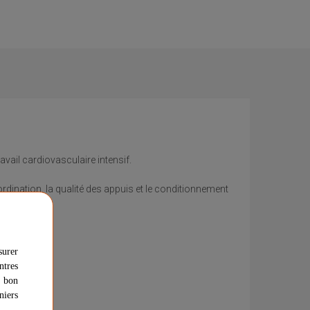
vail cardiovasculaire intensif.
rdination, la qualité des appuis et le conditionnement
geants.
surer
ntres
u bon
niers