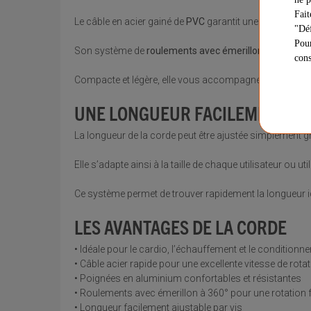
Fait
Le câble en acier gainé de
PVC
garantit une rotation flu
"Déf
Pour
Son système de
roulements avec émerillon à 360°
acco
cons
Compacte et légère, elle vous accompagne facilement à
UNE LONGUEUR FACILEMENT AJ
La longueur de la corde peut être ajustée simplement g
Elle s’adapte ainsi à la taille de chaque utilisateur ou u
Ce système permet de trouver rapidement la longueur idé
LES AVANTAGES DE LA CORDE
• Idéale pour le cardio, l’échauffement et le condition
• Câble acier rapide pour une excellente vitesse de rota
• Poignées en aluminium confortables et résistantes
• Roulements avec émerillon à 360° pour une rotation f
• Longueur facilement ajustable par vis