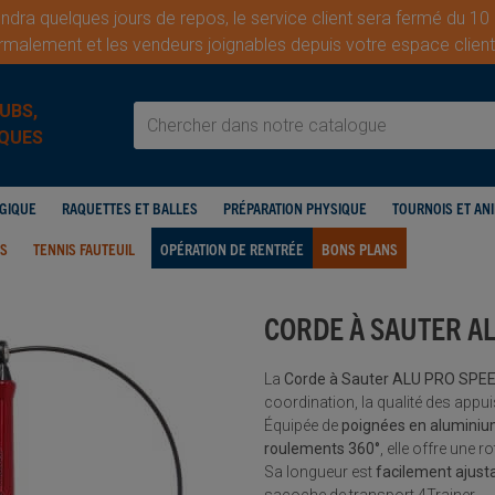
dra quelques jours de repos, le service client sera fermé du 10
malement et les vendeurs joignables depuis votre espace cli
UBS,
QUES
OGIQUE
RAQUETTES ET BALLES
PRÉPARATION PHYSIQUE
TOURNOIS ET AN
IS
TENNIS FAUTEUIL
OPÉRATION DE RENTRÉE
BONS PLANS
CORDE À SAUTER A
La
Corde à Sauter ALU PRO SPE
coordination, la qualité des appu
Équipée de
poignées en alumini
roulements 360°
, elle offre une r
Sa longueur est
facilement ajust