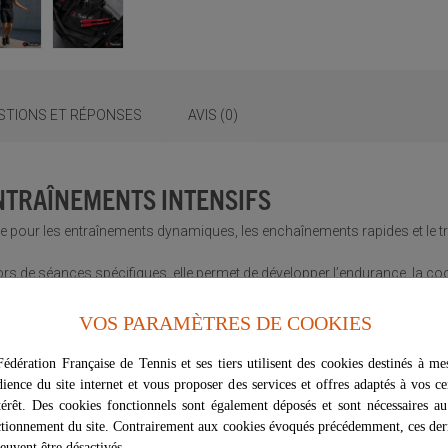
STIONS ET RÉPONSES
AVIS (0)
NTRAÎNEMENTS INTENSIFS
 pour les entraînements dynamiques, les enchaînements rapides et le tra
rs de séances spécifiques, elle permet de développer l’endurance, la coo
VOS PARAMÈTRES DE COOKIES
tesse de rotation, idéale pour les mouvements rapides et les exercices exi
 pour vous.
édération Française de Tennis et ses tiers utilisent des cookies destinés à me
dience du site internet et vous proposer des services et offres adaptés à vos ce
STE ET CONFORTABLE
térêt. Des cookies fonctionnels sont également déposés et sont nécessaires a
tionnement du site. Contrairement aux cookies évoqués précédemment, ces der
 confortable, résistante et adaptée aux entraînements répétés.
euvent être désactivés.