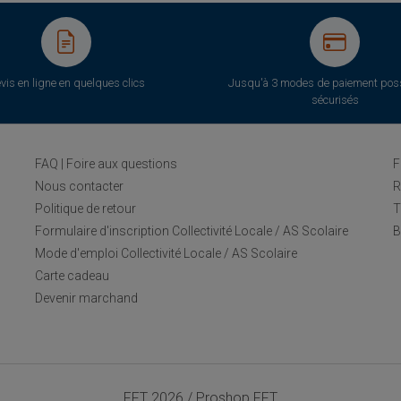
vis en ligne en quelques clics
Jusqu'à 3 modes de paiement poss
sécurisés
FAQ | Foire aux questions
F
Nous contacter
R
Politique de retour
T
Formulaire d'inscription Collectivité Locale / AS Scolaire
B
Mode d'emploi Collectivité Locale / AS Scolaire
Carte cadeau
Devenir marchand
FFT 2026 / Proshop FFT