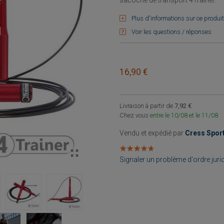
sacoche de transport 4Trainer.
Plus d'informations sur ce produit
Voir les questions / réponses
16,90 €
Livraison à partir de
7,92 €
Chez vous
entre le 10/08 et le 11/08
Vendu et expédié par
Cress Spor
★
★
★
★
★
★
★
★
★
★
Signaler un problème d'ordre juri