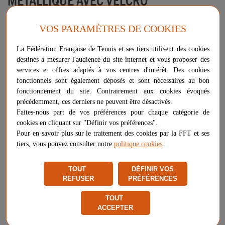
Lot de 5 régulateurs à boucle métallique avec velcro.
VOS PARAMÈTRES DE COOKIES
Les régulateurs permettent de régler la hauteur du filet au centre du
court à une hauteur de 0.914m.
La Fédération Française de Tennis et ses tiers utilisent des cookies
destinés à mesurer l'audience du site internet et vous proposer des
Plus d'informations sur ce produit
services et offres adaptés à vos centres d'intérêt. Des cookies
Voir les questions / réponses
fonctionnels sont également déposés et sont nécessaires au bon
fonctionnement du site. Contrairement aux cookies évoqués
précédemment, ces derniers ne peuvent être désactivés.
Faites-nous part de vos préférences pour chaque catégorie de
-
+
124,00 €
AJOUTER AU PANIER
cookies en cliquant sur "Définir vos préférences".
Pour en savoir plus sur le traitement des cookies par la FFT et ses
PLUS QUE 2 ARTICLES EN STOCK
tiers, vous pouvez consulter notre
politique cookies
.
Livraison gratuite
TOUT
DÉFINIR VOS
Chez vous
entre le 17/08 et le 18/08
REFUSER
PRÉFÉRENCES
Vendu et expédié par
Sodex International
TOUT
★
★
★
★
★
★
★
★
★
★
ACCEPTER
Signaler un problème d'ordre juridique