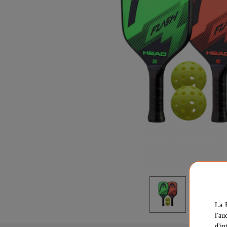
La F
l'au
d'in