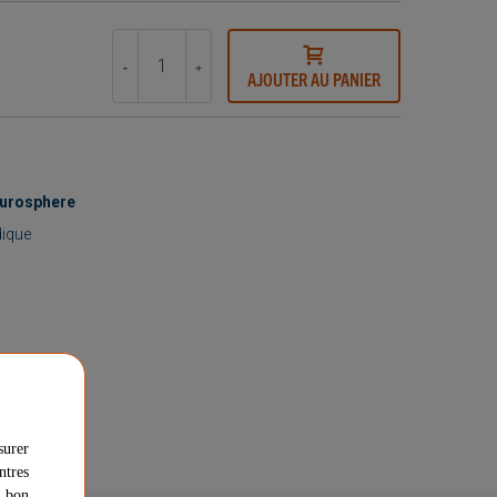
-
+
AJOUTER AU PANIER
Eurosphere
dique
surer
ntres
u bon