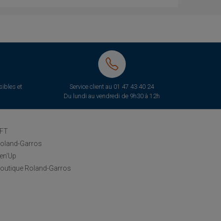
ibles et
Service client au
01 47 43 40 24
Du lundi au vendredi de 9h30 à 12h
FT
oland-Garros
en'Up
outique Roland-Garros