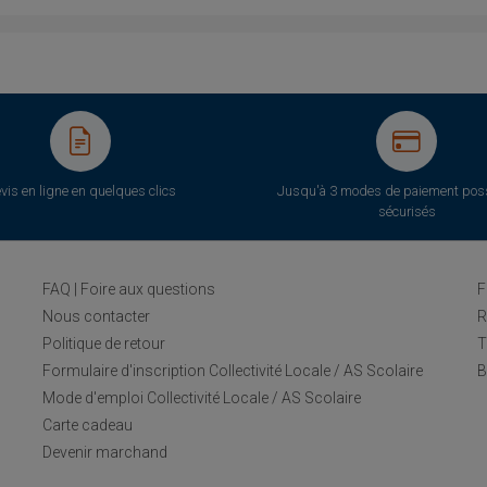
vis en ligne en quelques clics
Jusqu'à 3 modes de paiement poss
sécurisés
FAQ | Foire aux questions
F
Nous contacter
R
Politique de retour
T
Formulaire d'inscription Collectivité Locale / AS Scolaire
B
Mode d'emploi Collectivité Locale / AS Scolaire
Carte cadeau
Devenir marchand