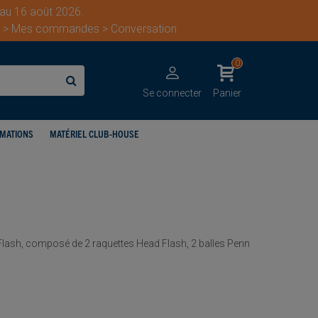
 au 16 août 2026.
ent > Mes commandes > Conversation
0
Se connecter
Panier
IMATIONS
MATÉRIEL CLUB-HOUSE
lash, composé de 2 raquettes Head Flash, 2 balles Penn