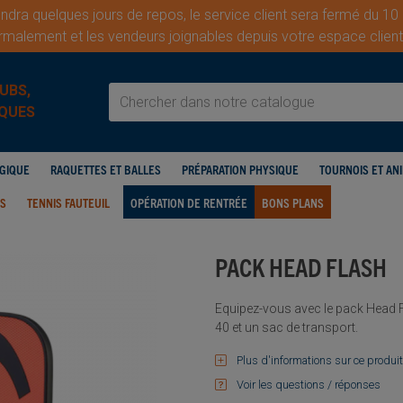
dra quelques jours de repos, le service client sera fermé du 10
malement et les vendeurs joignables depuis votre espace cli
UBS,
QUES
OGIQUE
RAQUETTES ET BALLES
PRÉPARATION PHYSIQUE
TOURNOIS ET AN
IS
TENNIS FAUTEUIL
OPÉRATION DE RENTRÉE
BONS PLANS
PACK HEAD FLASH
Equipez-vous avec le pack Head F
40 et un sac de transport.
Plus d'informations sur ce produit
Voir les questions / réponses