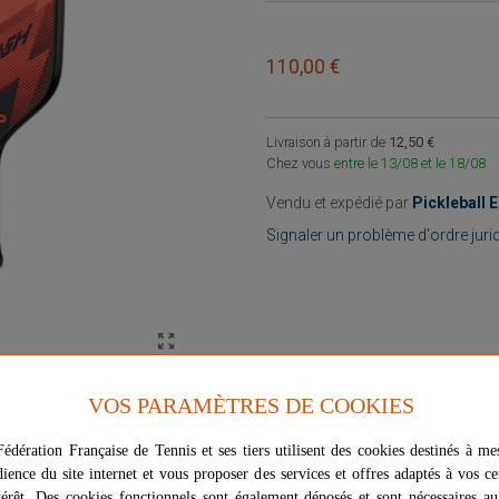
110,00 €
Livraison à partir de
12,50 €
Chez vous
entre le 13/08 et le 18/08
Vendu et expédié par
Pickleball 
Signaler un problème d'ordre juri
VOS PARAMÈTRES DE COOKIES
édération Française de Tennis et ses tiers utilisent des cookies destinés à me
dience du site internet et vous proposer des services et offres adaptés à vos ce
térêt. Des cookies fonctionnels sont également déposés et sont nécessaires a