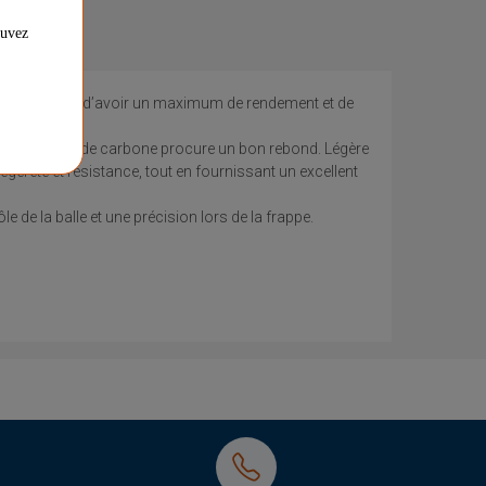
ouvez
type de joueur d’avoir un maximum de rendement et de
rface en fibre de carbone procure un bon rebond. Légère
égèreté et résistance, tout en fournissant un excellent
 de la balle et une précision lors de la frappe.