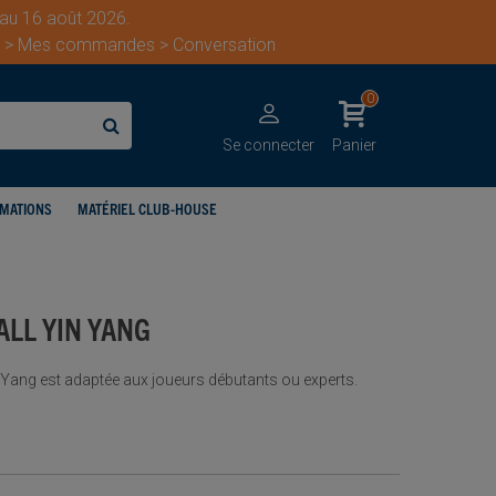
 au 16 août 2026.
ent > Mes commandes > Conversation
0
Se connecter
Panier
IMATIONS
MATÉRIEL CLUB-HOUSE
ALL YIN YANG
in Yang est adaptée aux joueurs débutants ou experts.