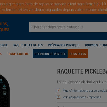
dra quelques jours de repos, le service client sera fermé du 10
malement et les vendeurs joignables depuis votre espace cli
UBS,
QUES
OGIQUE
RAQUETTES ET BALLES
PRÉPARATION PHYSIQUE
TOURNOIS ET AN
IS
TENNIS FAUTEUIL
OPÉRATION DE RENTRÉE
BONS PLANS
RAQUETTE PICKLEB
La raquette de pickleball Adult Y
Plus d'informations sur ce produit
Voir les questions / réponses