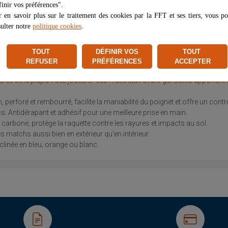
inir vos préférences".
 en savoir plus sur le traitement des cookies par la FFT et ses tiers, vous p
STIONS ET RÉPONSES
AVIS (0)
ulter notre
politique cookies
.
e résistance. Sa structure et composition haut de gamme permet à tout 
TOUT
DÉFINIR VOS
TOUT
REFUSER
PRÉFÉRENCES
ACCEPTER
le et puissance grâce à son cœur en nid d’abeille en polypropylène. La su
férée de la plupart des joueurs. Ces matériaux avant-gardistes apportent l
foré et rembourré, facilite la maniabilité du poignet et offre un contrôle
cs. Antidérapant et adhésif pour une meilleure prise en main.
e carbone, protège la raquette contre les rayures et impacts au sol.
s matchs aussi bien en extérieur qu’en intérieur.
clinée en bleu, orange ou blanc.