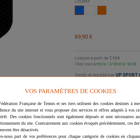
Couleur
blanc
orange
bleu
69,90 €
Livraison à partir de
7,15 €
Chez vous
entre le 12/08 et le 18/08
Vendu et expédié par
UP SPORT
Signaler un problème d'ordre juri
VOS PARAMÈTRES DE COOKIES
édération Française de Tennis et ses tiers utilisent des cookies destinés à me
dience du site internet et vous proposer des services et offres adaptés à vos ce
térêt. Des cookies fonctionnels sont également déposés et sont nécessaires a
tionnement du site. Contrairement aux cookies évoqués précédemment, ces der
euvent être désactivés.
es-nous part de vos préférences pour chaque catégorie de cookies en cliquan