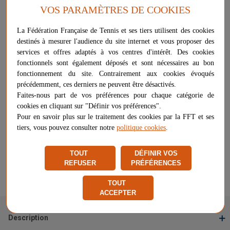
sablage pour pouvoir découvrir les effets.
VOS PARAMÈTRES DE COOKIES
La Fédération Française de Tennis et ses tiers utilisent des cookies
destinés à mesurer l'audience du site internet et vous proposer des
Plus d'informations sur ce produit
services et offres adaptés à vos centres d'intérêt. Des cookies
Voir les questions / réponses
fonctionnels sont également déposés et sont nécessaires au bon
fonctionnement du site. Contrairement aux cookies évoqués
précédemment, ces derniers ne peuvent être désactivés.
Faites-nous part de vos préférences pour chaque catégorie de
-
+
cookies en cliquant sur "Définir vos préférences".
39,00 €
AJOUTER AU PANIER
Pour en savoir plus sur le traitement des cookies par la FFT et ses
DERNIER ARTICLE EN STOCK
tiers, vous pouvez consulter notre
politique cookies
.
Options de livraison
TOUT
DÉFINIR VOS
REFUSER
PRÉFÉRENCES
Vendu et expédié par
PADEL BEACH
Signaler un problème d'ordre juridique
TOUT
ACCEPTER
Description