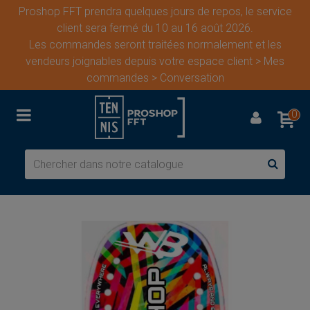
Proshop FFT prendra quelques jours de repos, le service
client sera fermé du 10 au 16 août 2026.
Les commandes seront traitées normalement et les
vendeurs joignables depuis votre espace client > Mes
commandes > Conversation
0