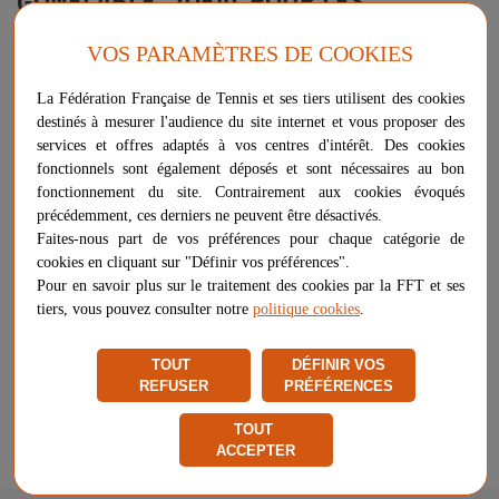
EXERCICES D'ÉQUILIBRE
VOS PARAMÈTRES DE COOKIES
✅ Parfait pour la remise en forme, les échauffements et les
La Fédération Française de Tennis et ses tiers utilisent des cookies
exercices d'équilibre/coordination
destinés à mesurer l'audience du site internet et vous proposer des
✅ L'équilibre est un des clé du tennisman, ne négligez pas cette
services et offres adaptés à vos centres d'intérêt. Des cookies
caractéristique pour progresser toujours plus !
fonctionnels sont également déposés et sont nécessaires au bon
✅ Produit idéal pour les clubs, collectivités, ou en milieu scolaire
fonctionnement du site. Contrairement aux cookies évoqués
✅ Diamètre 33 cm / Poids 1 kg / Charge maximale 120 kg
précédemment, ces derniers ne peuvent être désactivés.
✅ Livraison très rapide : 2 jours ouvrés directement de l'entrepôt
Faites-nous part de vos préférences pour chaque catégorie de
Netsportique !
cookies en cliquant sur "Définir vos préférences".
Pour en savoir plus sur le traitement des cookies par la FFT et ses
Plus d'informations sur ce produit
tiers, vous pouvez consulter notre
politique cookies
.
Voir les questions / réponses
TOUT
DÉFINIR VOS
REFUSER
PRÉFÉRENCES
18,99 €
RUPTURE DE STOCK
TOUT
ACCEPTER
Signaler un problème d'ordre juridique