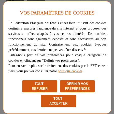
VOS PARAMÈTRES DE COOKIES
La Fédération Française de Tennis et ses tiers utilisent des cookies
MEDECINE BALL BL4CK
destinés à mesurer l'audience du site internet et vous proposer des
services et offres adaptés à vos centres d'intérêt. Des cookies
fonctionnels sont également déposés et sont nécessaires au bon
Le medecine ball est utilisé en préparation physique générale pour
fonctionnement du site. Contrairement aux cookies évoqués
du renforcement musculaire et pour des exercices spécifiques de
précédemment, ces derniers ne peuvent être désactivés.
lancer et de réception.
Faites-nous part de vos préférences pour chaque catégorie de
cookies en cliquant sur "Définir vos préférences".
Plus d'informations sur ce produit
Pour en savoir plus sur le traitement des cookies par la FFT et ses
Voir les questions / réponses
tiers, vous pouvez consulter notre
politique cookies
.
Poids
TOUT
DÉFINIR VOS
REFUSER
PRÉFÉRENCES
TOUT
ACCEPTER
24,90 €
RUPTURE DE STOCK