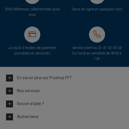
3000 références sélectionnées pour
Devis en ligne en quelques clics
vous
Jusqu'à 3 modes de paiement
Service client au
01 47 43 40 24
possibles et sécurisés
Du lundi au vendredi de 9h30 à
12h
En savoir plus sur Proshop FFT
Nos services
Besoin d'aide ?
Autres liens