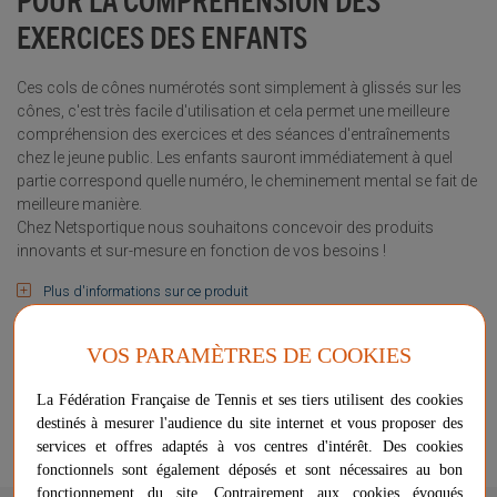
EXERCICES DES ENFANTS
Ces cols de cônes numérotés sont simplement à glissés sur les
cônes, c'est très facile d'utilisation et cela permet une meilleure
compréhension des exercices et des séances d'entraînements
chez le jeune public. Les enfants sauront immédiatement à quel
partie correspond quelle numéro, le cheminement mental se fait de
meilleure manière.
Chez Netsportique nous souhaitons concevoir des produits
innovants et sur-mesure en fonction de vos besoins !
Plus d'informations sur ce produit
Voir les questions / réponses
VOS PARAMÈTRES DE COOKIES
17,99 €
RUPTURE DE STOCK
La Fédération Française de Tennis et ses tiers utilisent des cookies
destinés à mesurer l'audience du site internet et vous proposer des
services et offres adaptés à vos centres d'intérêt. Des cookies
Signaler un problème d'ordre juridique
fonctionnels sont également déposés et sont nécessaires au bon
fonctionnement du site. Contrairement aux cookies évoqués