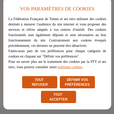
VOS PARAMÈTRES DE COOKIES
Lot de 50 plots souples 5 couleurs. Permet le marquage au sol en
toute sécurité.
La Fédération Française de Tennis et ses tiers utilisent des cookies
destinés à mesurer l'audience du site internet et vous proposer des
Plus d'informations sur ce produit
services et offres adaptés à vos centres d'intérêt. Des cookies
Voir les questions / réponses
fonctionnels sont également déposés et sont nécessaires au bon
fonctionnement du site. Contrairement aux cookies évoqués
précédemment, ces derniers ne peuvent être désactivés.
Faites-nous part de vos préférences pour chaque catégorie de
21,90 €
-
+
AJOUTER AU PANIER
cookies en cliquant sur "Définir vos préférences".
Pour en savoir plus sur le traitement des cookies par la FFT et ses
tiers, vous pouvez consulter notre
politique cookies
.
Livraison à partir de
7,92 €
Chez vous
entre le 10/08 et le 11/08
TOUT
DÉFINIR VOS
Vendu et expédié par
Cress Sport
REFUSER
PRÉFÉRENCES
★
★
★
★
★
★
★
★
★
★
TOUT
Signaler un problème d'ordre juridique
ACCEPTER