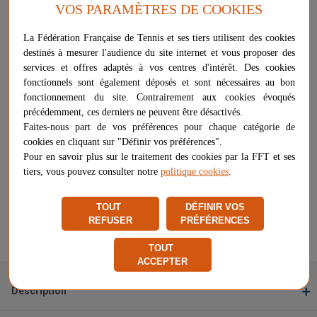
manganèse. - Hauteur 120 cm. - Scellement direct, pied rallongé de
VOS PARAMÈTRES DE COOKIES
40 cm.
La Fédération Française de Tennis et ses tiers utilisent des cookies
Plus d'informations sur ce produit
destinés à mesurer l'audience du site internet et vous proposer des
Voir les questions / réponses
services et offres adaptés à vos centres d'intérêt. Des cookies
fonctionnels sont également déposés et sont nécessaires au bon
fonctionnement du site. Contrairement aux cookies évoqués
précédemment, ces derniers ne peuvent être désactivés.
79,21 €
-
+
AJOUTER AU PANIER
Faites-nous part de vos préférences pour chaque catégorie de
cookies en cliquant sur "Définir vos préférences".
Pour en savoir plus sur le traitement des cookies par la FFT et ses
Livraison à partir de
15,00 €
tiers, vous pouvez consulter notre
politique cookies
.
Chez vous
entre le 24/08 et le 21/09
Vendu et expédié par
Manutan Collectivités
TOUT
DÉFINIR VOS
REFUSER
PRÉFÉRENCES
★
★
★
★
★
★
★
★
★
★
Signaler un problème d'ordre juridique
TOUT
ACCEPTER
Description