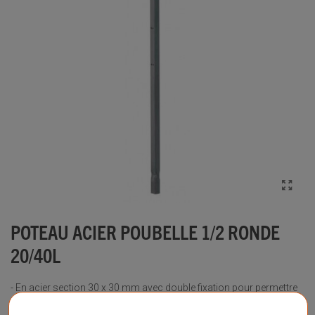
POTEAU ACIER POUBELLE 1/2 RONDE
20/40L
- En acier section 30 x 30 mm avec double fixation pour permettre
la mise en place de 2 poubelles dos à dos. - Poudré polyester gris