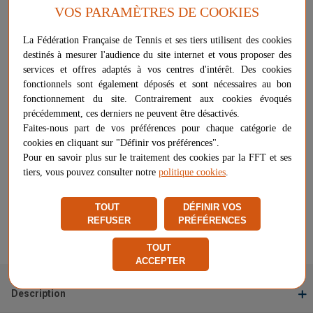
Sa
souplesse et sa résistance
permettent un entraînement
VOS PARAMÈTRES DE COOKIES
progressif et ludique, idéal pour tous les niveaux.
La Fédération Française de Tennis et ses tiers utilisent des cookies
Plus d'informations sur ce produit
destinés à mesurer l'audience du site internet et vous proposer des
Voir les questions / réponses
services et offres adaptés à vos centres d'intérêt. Des cookies
fonctionnels sont également déposés et sont nécessaires au bon
fonctionnement du site. Contrairement aux cookies évoqués
précédemment, ces derniers ne peuvent être désactivés.
19,90 €
-
+
Faites-nous part de vos préférences pour chaque catégorie de
AJOUTER AU PANIER
cookies en cliquant sur "Définir vos préférences".
Pour en savoir plus sur le traitement des cookies par la FFT et ses
Livraison à partir de
9,18 €
tiers, vous pouvez consulter notre
politique cookies
.
Chez vous
entre le 11/08 et le 14/08
TOUT
DÉFINIR VOS
Vendu et expédié par
CLICK FOR TENNIS
REFUSER
PRÉFÉRENCES
★
★
★
★
★
★
★
★
★
★
Signaler un problème d'ordre juridique
TOUT
ACCEPTER
Description