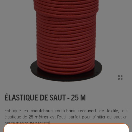
ÉLASTIQUE DE SAUT - 25 M
Fabriqué en
caoutchouc multi-brins recouvert de textile
, cet
élastique de
25 mètres
est l’outil parfait pour s’initier au saut en
hauteur en toute sécurité.