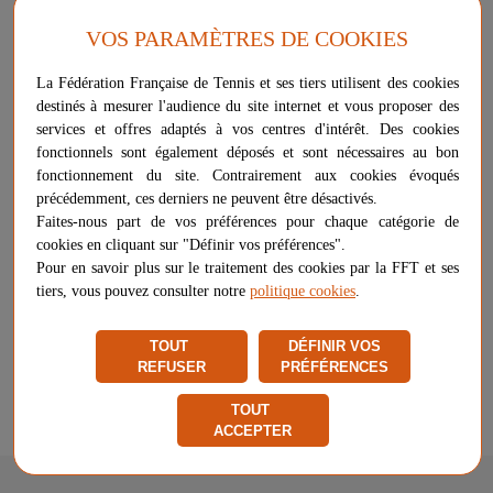
de délimiter un terrain de 16m de long par 8m de large.
Bande PVC bleue, largeur 50mm.
VOS PARAMÈTRES DE COOKIES
Livrée avec ancrages pour sable.
La Fédération Française de Tennis et ses tiers utilisent des cookies
Plus d'informations sur ce produit
destinés à mesurer l'audience du site internet et vous proposer des
Voir les questions / réponses
services et offres adaptés à vos centres d'intérêt. Des cookies
fonctionnels sont également déposés et sont nécessaires au bon
fonctionnement du site. Contrairement aux cookies évoqués
précédemment, ces derniers ne peuvent être désactivés.
-
+
173,00 €
AJOUTER AU PANIER
Faites-nous part de vos préférences pour chaque catégorie de
cookies en cliquant sur "Définir vos préférences".
PLUS QUE 4 ARTICLES EN STOCK
Pour en savoir plus sur le traitement des cookies par la FFT et ses
tiers, vous pouvez consulter notre
politique cookies
.
Livraison gratuite
Chez vous
entre le 17/08 et le 18/08
TOUT
DÉFINIR VOS
REFUSER
PRÉFÉRENCES
Vendu et expédié par
Sodex International
★
★
★
★
★
★
★
★
★
★
TOUT
Signaler un problème d'ordre juridique
ACCEPTER