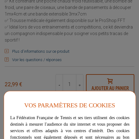
✅ Kit contenant une poche chaud/froid réutilisable, une bombe de
froid, une paire de ciseaux, une bande de pansements à découper
1mx4cm et une bande extensible 3mx7cm
✅ Trousse médicale également disponible sur le ProShop FFT
✅ Idéal lors de vos entrainements et compétitions, ce kit deviendra
un compagnon indispensable pour soigner vos petits tracas de
sportif !
Plus d'informations sur ce produit
Voir les questions / réponses
22,99 €
-
+
AJOUTER AU PANIER
VOS PARAMÈTRES DE COOKIES
Livraison gratuite
Chez vous
entre le 10/08 et le 12/08
La Fédération Française de Tennis et ses tiers utilisent des cookies
Vendu et expédié par
Netsportique
destinés à mesurer l'audience du site internet et vous proposer des
services et offres adaptés à vos centres d'intérêt. Des cookies
★
★
★
★
★
★
★
★
★
★
fonctionnels sont également déposés et sont nécessaires au bon