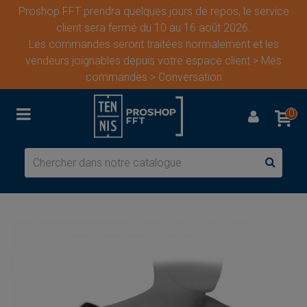
Proshop FFT prendra quelques jours de repos, le service
client sera fermé du 10 au 16 août 2026.
Les commandes seront traitées normalement et les
vendeurs joignables depuis votre espace client > Mes
commandes > Conversation
0