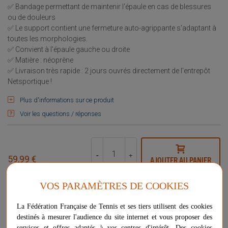
✅ Bandage permettant de maintenir l'épaule en cas de blessures
ou de douleurs
✅ Le support contient une fermeture auto-agrippante s'adaptant à
toutes les morphologies.
✅ Convient à l'épaule gauche ou droite
✅ Matière : néoprène
✅ Livraison très rapide : 2 jours ouvrés directement de l'entrepôt
Netsportique !
Plus d'informations sur ce produit
Voir les questions / réponses
-
+
59,99 €
AJOUTER AU PANIER
PLUS QUE 6 ARTICLES EN STOCK
VOS PARAMÈTRES DE COOKIES
Livraison gratuite
La Fédération Française de Tennis et ses tiers utilisent des cookies
Chez vous
entre le 10/08 et le 12/08
destinés à mesurer l'audience du site internet et vous proposer des
services et offres adaptés à vos centres d'intérêt. Des cookies