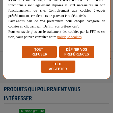
Vendu et expédié par
Netsportique
fonctionnels sont également déposés et sont nécessaires au bon
★
★
★
★
★
★
★
★
★
★
fonctionnement du site. Contrairement aux cookies évoqués
Signaler un problème d'ordre juridique
précédemment, ces derniers ne peuvent être désactivés.
Faites-nous part de vos préférences pour chaque catégorie de
cookies en cliquant sur "Définir vos préférences".
Description
Pour en savoir plus sur le traitement des cookies par la FFT et ses
tiers, vous pouvez consulter notre
politique cookies
.
Caractéristiques
TOUT
DÉFINIR VOS
REFUSER
PRÉFÉRENCES
Questions et réponses
TOUT
ACCEPTER
Avis (0)
PRODUITS QUI POURRAIENT VOUS
INTÉRESSER
Livraison gratuite