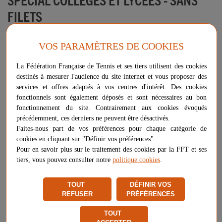
FILETS
Découvrez notre nouveau kit "Pickleball à l'école"
VOS PARAMÈTRES DE COOKIES
Ce kit est une solution clé en main pour diversifier les activités
La Fédération Française de Tennis et ses tiers utilisent des cookies
sportives proposées dans votre établissement et encourager la
destinés à mesurer l'audience du site internet et vous proposer des
pratique régulière du pickleball.
services et offres adaptés à vos centres d'intérêt. Des cookies
fonctionnels sont également déposés et sont nécessaires au bon
fonctionnement du site. Contrairement aux cookies évoqués
Plus d'informations sur ce produit
précédemment, ces derniers ne peuvent être désactivés.
Voir les questions / réponses
Faites-nous part de vos préférences pour chaque catégorie de
cookies en cliquant sur "Définir vos préférences".
Pour en savoir plus sur le traitement des cookies par la FFT et ses
tiers, vous pouvez consulter notre
politique cookies
.
460,00 €
-
+
AJOUTER AU PANIER
TOUT
DÉFINIR VOS
REFUSER
PRÉFÉRENCES
Livraison à partir de
19,96 €
Chez vous
entre le 11/08 et le 14/08
TOUT