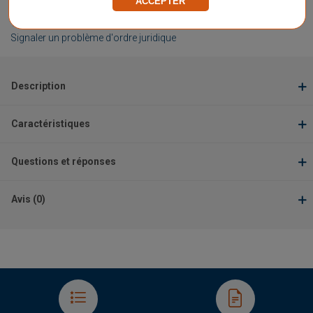
Vendu par
F.F.T.
ACCEPTER
★
★
★
★
★
★
★
★
★
★
Signaler un problème d'ordre juridique
Description
Caractéristiques
Questions et réponses
Avis (0)