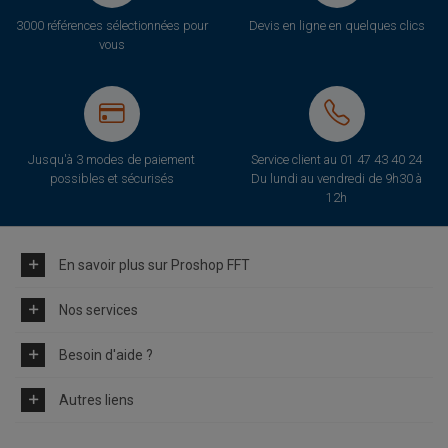
3000 références sélectionnées pour
Devis en ligne en quelques clics
vous
Jusqu'à 3 modes de paiement
Service client au
01 47 43 40 24
possibles et sécurisés
Du lundi au vendredi de 9h30 à
12h
En savoir plus sur Proshop FFT
Nos services
Besoin d'aide ?
Autres liens