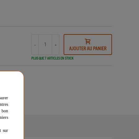
-
+
AJOUTER AU PANIER
PLUS QUE 7 ARTICLES EN STOCK
national
surer
ntres
dique
u bon
niers
t sur