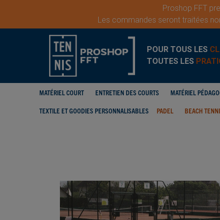
Proshop FFT pren
Les commandes seront traitées nor
POUR TOUS LES
CL
TOUTES LES
PRATI
MATÉRIEL COURT
ENTRETIEN DES COURTS
MATÉRIEL PÉDAG
TEXTILE ET GOODIES PERSONNALISABLES
PADEL
BEACH TENN