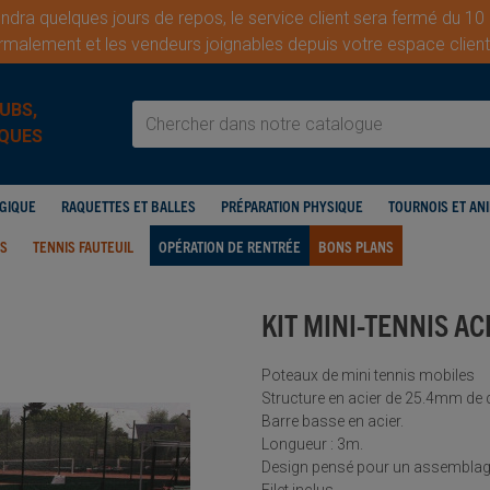
dra quelques jours de repos, le service client sera fermé du 10
malement et les vendeurs joignables depuis votre espace cli
UBS,
QUES
OGIQUE
RAQUETTES ET BALLES
PRÉPARATION PHYSIQUE
TOURNOIS ET AN
IS
TENNIS FAUTEUIL
OPÉRATION DE RENTRÉE
BONS PLANS
KIT MINI-TENNIS AC
Poteaux de mini tennis mobiles
Structure en acier de 25.4mm de 
Barre basse en acier.
Longueur : 3m.
Design pensé pour un assemblage 