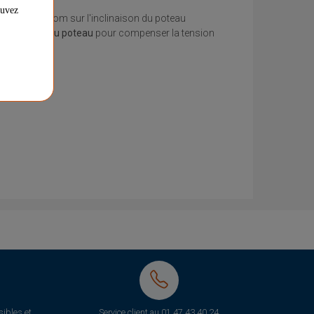
ouvez
Inclinaison du poteau
pour compenser la tension
ibles et
Service client au
01 47 43 40 24