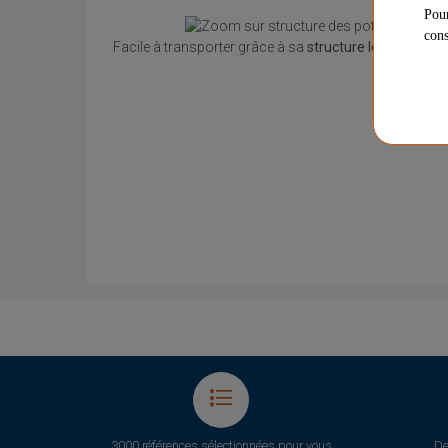
Pour
cons
Facile à transporter grâce à sa
structure légère
(+/- 4
3000 références sélectionnées pour vous
De