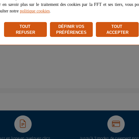
 en savoir plus sur le traitement des cookies par la FFT et ses tiers, vous p
ulter notre
politique cookies
.
.4Kg)
Assemblage facile
sans outil, grâce aux rétreints
TOUT
DÉFINIR VOS
TOUT
REFUSER
PRÉFÉRENCES
ACCEPTER
vis en ligne en quelques clics
Jusqu'à 3 modes de paiement poss