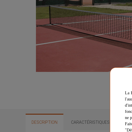
La F
l'au
d'in
fonc
ne p
DESCRIPTION
CARACTÉRISTIQUES
QUE
Fait
"Déf