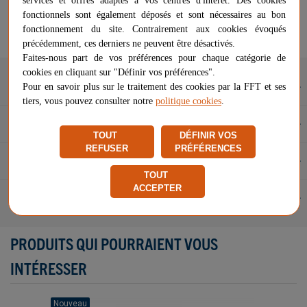
services et offres adaptés à vos centres d'intérêt. Des cookies
Vendu et expédié par
Netsportique
fonctionnels sont également déposés et sont nécessaires au bon
★
★
★
★
★
★
★
★
★
★
fonctionnement du site. Contrairement aux cookies évoqués
Signaler un problème d'ordre juridique
précédemment, ces derniers ne peuvent être désactivés.
Faites-nous part de vos préférences pour chaque catégorie de
cookies en cliquant sur "Définir vos préférences".
Description
Pour en savoir plus sur le traitement des cookies par la FFT et ses
tiers, vous pouvez consulter notre
politique cookies
.
Caractéristiques
TOUT
DÉFINIR VOS
REFUSER
PRÉFÉRENCES
Questions et réponses
TOUT
ACCEPTER
Avis (0)
PRODUITS QUI POURRAIENT VOUS
INTÉRESSER
Nouveau