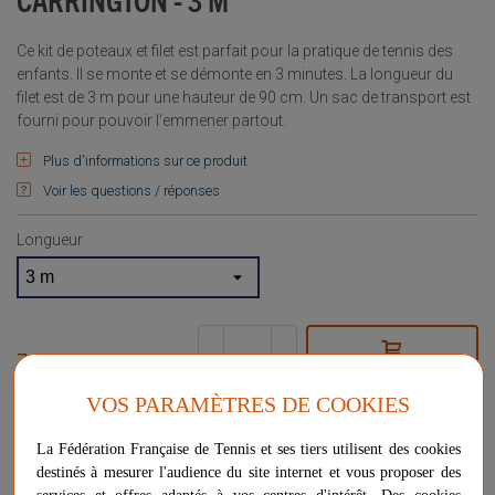
Ce kit de poteaux et filet est parfait pour la pratique de tennis des
enfants. Il se monte et se démonte en 3 minutes. La longueur du
filet est de 3 m pour une hauteur de 90 cm. Un sac de transport est
fourni pour pouvoir l'emmener partout.
Plus d'informations sur ce produit
Voir les questions / réponses
Longueur
74,99 €
-
+
AJOUTER AU PANIER
VOS PARAMÈTRES DE COOKIES
Livraison gratuite
La Fédération Française de Tennis et ses tiers utilisent des cookies
Chez vous
entre le 10/08 et le 12/08
destinés à mesurer l'audience du site internet et vous proposer des