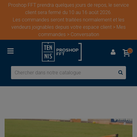
Proshop FFT prendra quelques jours de repos, le service
client sera fermé du 10 au 16 août 2026.
Les commandes seront traitées normalement et les
vendeurs joignables depuis votre espace client > Mes
commandes > Conversation
0