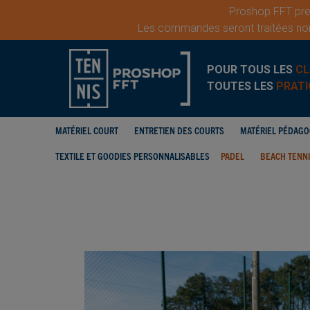
Proshop FFT pren
Les commandes seront traitées nor
POUR TOUS LES
CL
TOUTES LES
PRATI
MATÉRIEL COURT
ENTRETIEN DES COURTS
MATÉRIEL PÉDAG
TEXTILE ET GOODIES PERSONNALISABLES
PADEL
BEACH TENN