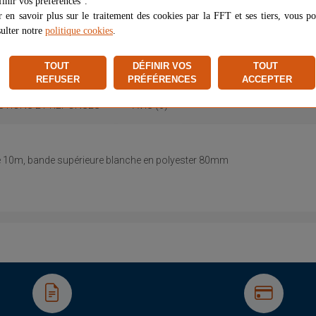
inir vos préférences".
 en savoir plus sur le traitement des cookies par la FFT et ses tiers, vous p
Vendu et expédié par
VB SPORTS
ulter notre
politique cookies
.
★
★
★
★
★
★
★
★
★
★
Signaler un problème d'ordre juri
TOUT
DÉFINIR VOS
TOUT
REFUSER
PRÉFÉRENCES
ACCEPTER
STIONS ET RÉPONSES
AVIS (0)
de 10m, bande supérieure blanche en polyester 80mm