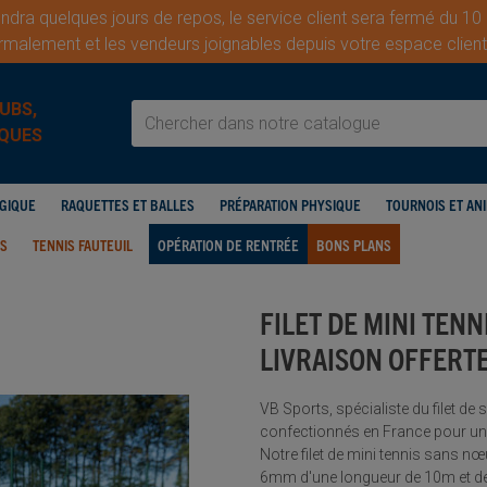
dra quelques jours de repos, le service client sera fermé du 10
malement et les vendeurs joignables depuis votre espace cli
UBS,
QUES
OGIQUE
RAQUETTES ET BALLES
PRÉPARATION PHYSIQUE
TOURNOIS ET AN
IS
TENNIS FAUTEUIL
OPÉRATION DE RENTRÉE
BONS PLANS
FILET DE MINI TENN
LIVRAISON OFFERT
VB Sports, spécialiste du filet de
confectionnés en France pour une 
Notre filet de mini tennis sans n
6mm d'une longueur de 10m et des 