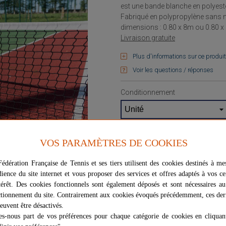
est une bande blanche en polye
Fabriqué en polypropylène sans nœ
dimensions : 0.80 x 8m ou 0.80 x
Livraison gratuite
Plus d'informations sur ce produit
Voir les questions / réponses
Conditionnement
Longueur
VOS PARAMÈTRES DE COOKIES
édération Française de Tennis et ses tiers utilisent des cookies destinés à me
dience du site internet et vous proposer des services et offres adaptés à vos ce
58,47 €
térêt. Des cookies fonctionnels sont également déposés et sont nécessaires a
tionnement du site. Contrairement aux cookies évoqués précédemment, ces der
euvent être désactivés.
es-nous part de vos préférences pour chaque catégorie de cookies en cliquan
Options de livraison