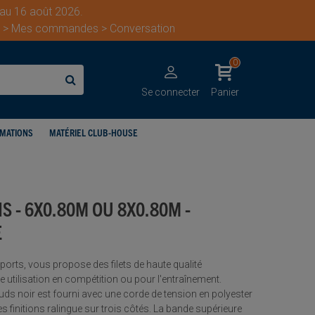
 au 16 août 2026.
ent > Mes commandes > Conversation
0
Se connecter
Panier
IMATIONS
MATÉRIEL CLUB-HOUSE
IS - 6X0.80M OU 8X0.80M -
E
 sports, vous propose des filets de haute qualité
utilisation en compétition ou pour l'entraînement.
œuds noir est fourni avec une corde de tension en polyester
finitions ralingue sur trois côtés. La bande supérieure