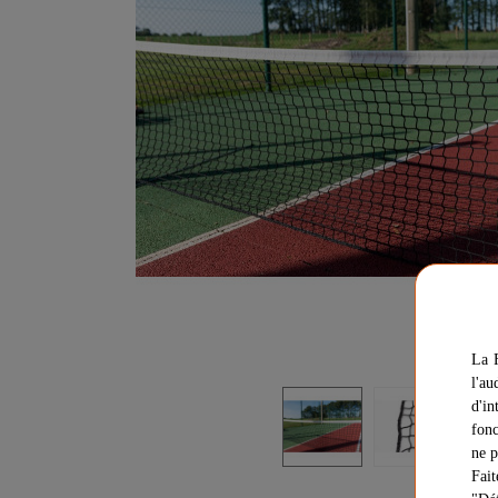
La F
l'au
d'in
fonc
ne p
Fait