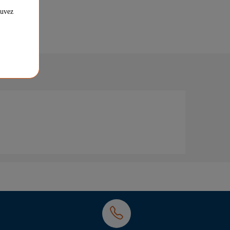
ouvez
dique