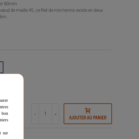
ster 80mm
ud de maille 45, ce filet de mini tennis existe en deux
 6m.
surer
ntres
u bon
-
+
AJOUTER AU PANIER
niers
t sur