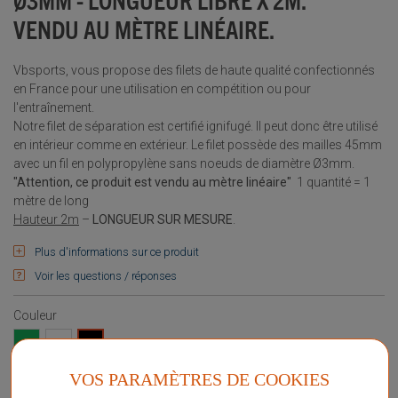
VENDU AU MÈTRE LINÉAIRE.
Vbsports, vous propose des filets de haute qualité confectionnés
en France pour une utilisation en compétition ou pour
l'entraînement.
Notre filet de séparation est certifié ignifugé. Il peut donc être utilisé
en intérieur comme en extérieur. Le filet possède des mailles 45mm
avec un fil en polypropylène sans noeuds de diamètre Ø3mm.
"Attention, ce produit est vendu au mètre linéaire"
1 quantité = 1
mètre de long
Hauteur 2m
–
LONGUEUR SUR MESURE
.
Plus d'informations sur ce produit
Voir les questions / réponses
Couleur
vert
blanc
noir
VOS PARAMÈTRES DE COOKIES