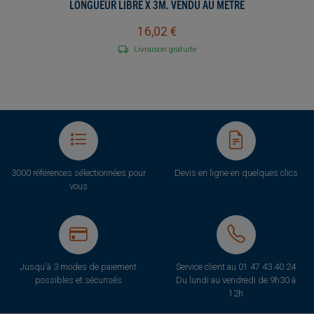
LONGUEUR LIBRE X 3M. VENDU AU MÈTRE
LINÉAIRE.
16,02 €
Livraison gratuite
3000 références sélectionnées pour
Devis en ligne en quelques clics
vous
Jusqu'à 3 modes de paiement
Service client au
01 47 43 40 24
possibles et sécurisés
Du lundi au vendredi de 9h30 à
12h