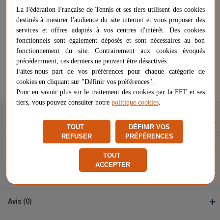
19,90 €
-
+
La Fédération Française de Tennis et ses tiers utilisent des cookies
AJOUTER AU PANIER
destinés à mesurer l'audience du site internet et vous proposer des
services et offres adaptés à vos centres d'intérêt. Des cookies
fonctionnels sont également déposés et sont nécessaires au bon
Options de livraison
fonctionnement du site. Contrairement aux cookies évoqués
précédemment, ces derniers ne peuvent être désactivés.
Vendu et expédié par
VB SPORTS
Faites-nous part de vos préférences pour chaque catégorie de
★
★
★
★
★
★
★
★
★
★
cookies en cliquant sur "Définir vos préférences".
Signaler un problème d'ordre juridique
Pour en savoir plus sur le traitement des cookies par la FFT et ses
tiers, vous pouvez consulter notre
politique cookies
.
Description
TOUT
DÉFINIR VOS
REFUSER
PRÉFÉRENCES
Caractéristiques
TOUT
ACCEPTER
Questions et réponses
Avis (0)