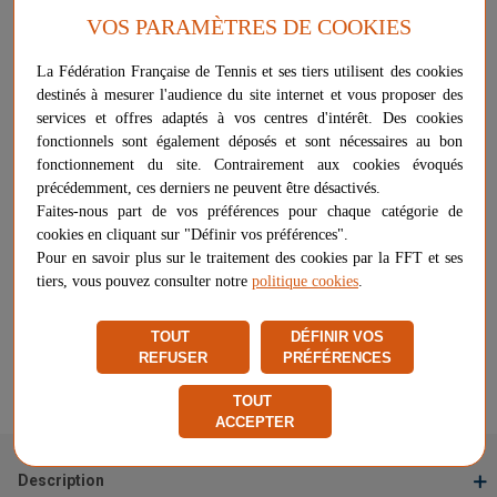
VOS PARAMÈTRES DE COOKIES
Eclairage court couvert avec projecteur gamme Eccel de chez
La Fédération Française de Tennis et ses tiers utilisent des cookies
Ledustry
destinés à mesurer l'audience du site internet et vous proposer des
Plus d'informations sur ce produit
services et offres adaptés à vos centres d'intérêt. Des cookies
fonctionnels sont également déposés et sont nécessaires au bon
Voir les questions / réponses
fonctionnement du site. Contrairement aux cookies évoqués
précédemment, ces derniers ne peuvent être désactivés.
Faites-nous part de vos préférences pour chaque catégorie de
Sur devis
-
+
cookies en cliquant sur "Définir vos préférences".
AJOUTER AU PANIER
Pour en savoir plus sur le traitement des cookies par la FFT et ses
tiers, vous pouvez consulter notre
politique cookies
.
Livraison gratuite
Chez vous
entre le 12/08 et le 18/08
TOUT
DÉFINIR VOS
REFUSER
PRÉFÉRENCES
Vendu et expédié par
LEDUSTRY
TOUT
Signaler un problème d'ordre juridique
ACCEPTER
Description