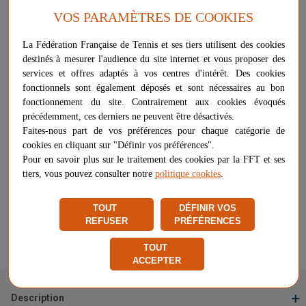
VOS PARAMÈTRES DE COOKIES
Banc en résine avec dossier
La Fédération Française de Tennis et ses tiers utilisent des cookies
Plus d'informations sur ce produit
destinés à mesurer l'audience du site internet et vous proposer des
services et offres adaptés à vos centres d'intérêt. Des cookies
Voir les questions / réponses
fonctionnels sont également déposés et sont nécessaires au bon
fonctionnement du site. Contrairement aux cookies évoqués
précédemment, ces derniers ne peuvent être désactivés.
175,00 €
-
+
Faites-nous part de vos préférences pour chaque catégorie de
AJOUTER AU PANIER
cookies en cliquant sur "Définir vos préférences".
Pour en savoir plus sur le traitement des cookies par la FFT et ses
tiers, vous pouvez consulter notre
politique cookies
.
Livraison gratuite
Chez vous
entre le 10/08 et le 04/09
TOUT
DÉFINIR VOS
Vendu et expédié par
VW Sports
REFUSER
PRÉFÉRENCES
★
★
★
★
★
★
★
★
★
★
TOUT
Signaler un problème d'ordre juridique
ACCEPTER
Description