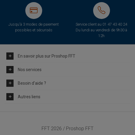
Jusqu'à 3 modes de paiement
Service client au
01 47 43 40 24
possibles et sécurisés
Du lundi au vendredi de 9h30 à
12h
En savoir plus sur Proshop FFT
Nos services
Besoin d'aide ?
Autres liens
FFT 2026 / Proshop FFT