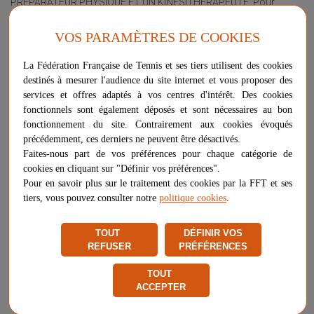
PRÉPARATEUR PHYSIQUE ET UN KINÉSITHÉRAPEUTE. Pour
chacune d’elles, découvrez une présentation très accessible de
leurs causes et origines avec des schémas explicatifs et un
VOS PARAMÈTRES DE COOKIES
autotest pour bien cibler la zone concernée. Bénéficiez de
nombreux exercices présentés sous forme de routines clés en
La Fédération Française de Tennis et ses tiers utilisent des cookies
main pour soulager vos douleurs et prévenir les risques de
destinés à mesurer l'audience du site internet et vous proposer des
récidives
services et offres adaptés à vos centres d'intérêt. Des cookies
fonctionnels sont également déposés et sont nécessaires au bon
Plus d'informations sur ce produit
fonctionnement du site. Contrairement aux cookies évoqués
Voir les questions / réponses
précédemment, ces derniers ne peuvent être désactivés.
Faites-nous part de vos préférences pour chaque catégorie de
cookies en cliquant sur "Définir vos préférences".
Pour en savoir plus sur le traitement des cookies par la FFT et ses
24,00 €
-
+
AJOUTER AU PANIER
tiers, vous pouvez consulter notre
politique cookies
.
TOUT
DÉFINIR VOS
Livraison à partir de
4,20 €
REFUSER
PRÉFÉRENCES
Chez vous
entre le 11/08 et le 17/08
TOUT
Vendu et expédié par
Editions Amphora
ACCEPTER
Signaler un problème d'ordre juridique