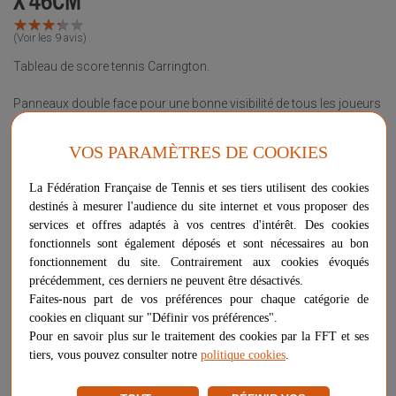
★
★
★
★
★
★
★
★
★
★
(Voir les 9 avis)
Tableau de score tennis Carrington.
Panneaux double face pour une bonne visibilité de tous les joueurs
Dimension du tableau: 60 x 46cm.
VOS PARAMÈTRES DE COOKIES
Le tableau est résistant en matière PVC.
La Fédération Française de Tennis et ses tiers utilisent des cookies
destinés à mesurer l'audience du site internet et vous proposer des
Le changement de score se fait à l’aide de disques à tourner.
services et offres adaptés à vos centres d'intérêt. Des cookies
fonctionnels sont également déposés et sont nécessaires au bon
Disponible également par lot de 3.
fonctionnement du site. Contrairement aux cookies évoqués
précédemment, ces derniers ne peuvent être désactivés.
Plus d'informations sur ce produit
Faites-nous part de vos préférences pour chaque catégorie de
Voir les questions / réponses
cookies en cliquant sur "Définir vos préférences".
Pour en savoir plus sur le traitement des cookies par la FFT et ses
Conditionnement
tiers, vous pouvez consulter notre
politique cookies
.