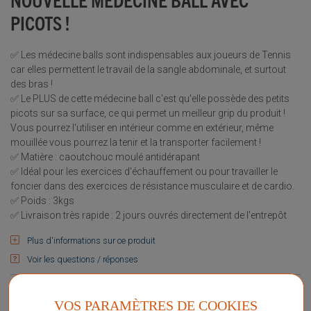
PICOTS !
✅ Les médecine balls sont indispensables aux joueurs de Tennis
car elles permettent le travail de la sangle abdominale, et surtout
des bras !
✅ Le PLUS de cette médecine ball c'est qu'elle possède des petits
picots sur sa surface, ce qui permet un meilleur grip du produit !
Vous pourrez l'utiliser en intérieur comme en extérieur, même
mouillée vous pourrez la tenir et la transporter facilement !
✅ Matière : caoutchouc moulé antidérapant
✅ Idéal pour les exercices d'échauffement ou pour travailler le
foncier dans des exercices de résistance musculaire et de cardio.
✅ Poids : 3kgs
✅ Livraison très rapide : 2 jours ouvrés directement de l'entrepôt
Plus d'informations sur ce produit
Voir les questions / réponses
VOS PARAMÈTRES DE COOKIES