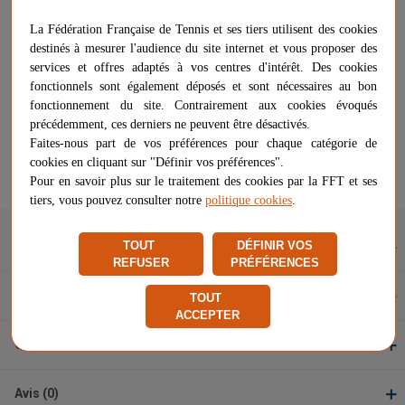
-
+
33,99 €
AJOUTER AU PANIER
La Fédération Française de Tennis et ses tiers utilisent des cookies
DERNIER ARTICLE EN STOCK
destinés à mesurer l'audience du site internet et vous proposer des
services et offres adaptés à vos centres d'intérêt. Des cookies
Livraison gratuite
fonctionnels sont également déposés et sont nécessaires au bon
Chez vous
entre le 10/08 et le 12/08
fonctionnement du site. Contrairement aux cookies évoqués
précédemment, ces derniers ne peuvent être désactivés.
Vendu et expédié par
Netsportique
Faites-nous part de vos préférences pour chaque catégorie de
cookies en cliquant sur "Définir vos préférences".
★
★
★
★
★
★
★
★
★
★
Pour en savoir plus sur le traitement des cookies par la FFT et ses
Signaler un problème d'ordre juridique
tiers, vous pouvez consulter notre
politique cookies
.
TOUT
DÉFINIR VOS
Description
REFUSER
PRÉFÉRENCES
Caractéristiques
TOUT
ACCEPTER
Questions et réponses
Avis (0)