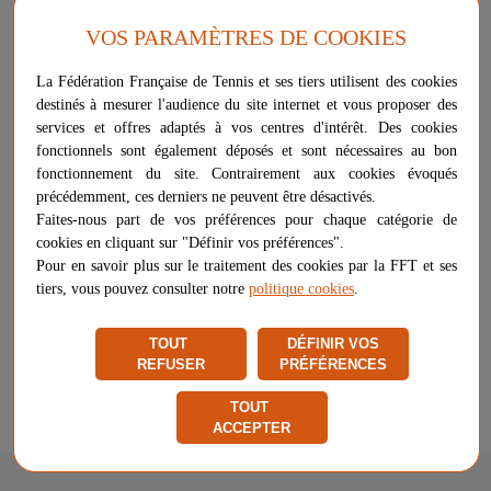
VOS PARAMÈTRES DE COOKIES
Le kettlebell 4Trainer est très utilisé dans le travail d'explosivité, de
puissance et de renforcement musculaire. Kettlebell 8KG.
La Fédération Française de Tennis et ses tiers utilisent des cookies
destinés à mesurer l'audience du site internet et vous proposer des
Plus d'informations sur ce produit
services et offres adaptés à vos centres d'intérêt. Des cookies
Voir les questions / réponses
fonctionnels sont également déposés et sont nécessaires au bon
fonctionnement du site. Contrairement aux cookies évoqués
précédemment, ces derniers ne peuvent être désactivés.
Faites-nous part de vos préférences pour chaque catégorie de
34,90 €
-
+
AJOUTER AU PANIER
cookies en cliquant sur "Définir vos préférences".
Pour en savoir plus sur le traitement des cookies par la FFT et ses
tiers, vous pouvez consulter notre
politique cookies
.
Livraison à partir de
15,00 €
Chez vous
entre le 10/08 et le 11/08
TOUT
DÉFINIR VOS
Vendu et expédié par
Cress Sport
REFUSER
PRÉFÉRENCES
★
★
★
★
★
★
★
★
★
★
TOUT
Signaler un problème d'ordre juridique
ACCEPTER