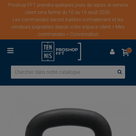
Proshop FFT prendra quelques jours de repos, le service
client sera fermé du 10 au 16 août 2026.
Les commandes seront traitées normalement et les
vendeurs joignables depuis votre espace client > Mes
commandes > Conversation
0