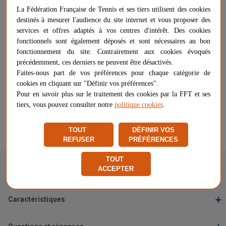
La Fédération Française de Tennis et ses tiers utilisent des cookies
destinés à mesurer l'audience du site internet et vous proposer des
services et offres adaptés à vos centres d'intérêt. Des cookies
-
+
21,60 €
AJOUTER AU PANIER
fonctionnels sont également déposés et sont nécessaires au bon
fonctionnement du site. Contrairement aux cookies évoqués
Quantité minimale de 2
précédemment, ces derniers ne peuvent être désactivés.
Faites-nous part de vos préférences pour chaque catégorie de
Livraison gratuite
cookies en cliquant sur "Définir vos préférences".
Chez vous
entre le 10/08 et le 12/08
Pour en savoir plus sur le traitement des cookies par la FFT et ses
tiers, vous pouvez consulter notre
politique cookies
.
Vendu et expédié par
CMJN IMPRESSION
★
★
★
★
★
★
★
★
★
★
TOUT
DÉFINIR VOS
Signaler un problème d'ordre juridique
REFUSER
PRÉFÉRENCES
TOUT
ACCEPTER
Description
Caractéristiques