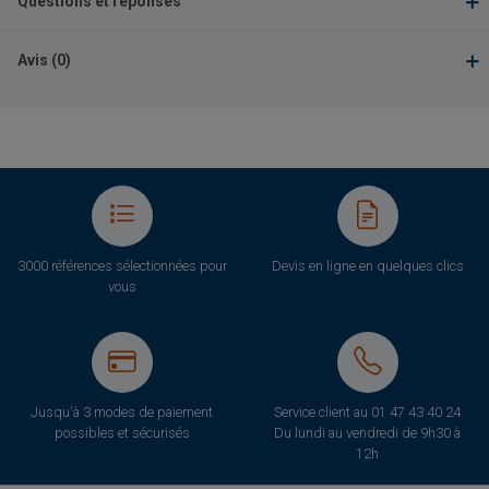
Questions et réponses
Avis (0)
3000 références sélectionnées pour
Devis en ligne en quelques clics
vous
Jusqu'à 3 modes de paiement
Service client au
01 47 43 40 24
possibles et sécurisés
Du lundi au vendredi de 9h30 à
12h