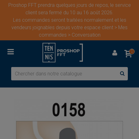
Proshop FFT prendra quelques jours de repos, le service
client sera fermé du 10 au 16 août 2026.
Les commandes seront traitées normalement et les
vendeurs joignables depuis votre espace client > Mes
commandes > Conversation
0