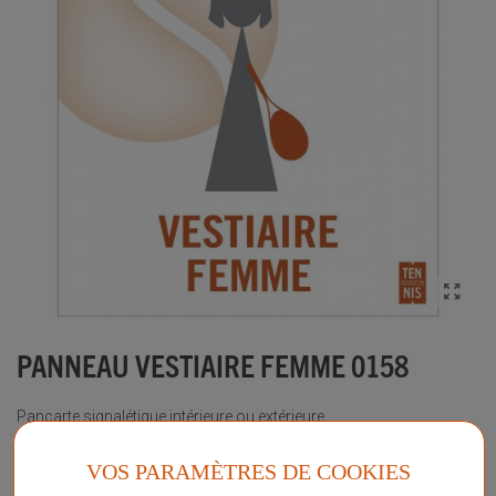
PANNEAU VESTIAIRE FEMME 0158
Pancarte signalétique intérieure ou extérieure.
Plus d'informations sur ce produit
VOS PARAMÈTRES DE COOKIES
Voir les questions / réponses