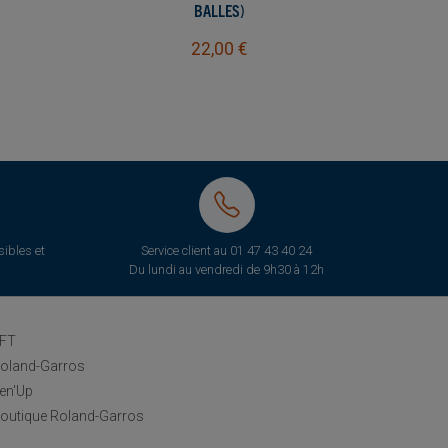
BALLES)
22,00 €
ibles et
Service client au
01 47 43 40 24
Du lundi au vendredi de 9h30 à 12h
FT
oland-Garros
en'Up
outique Roland-Garros