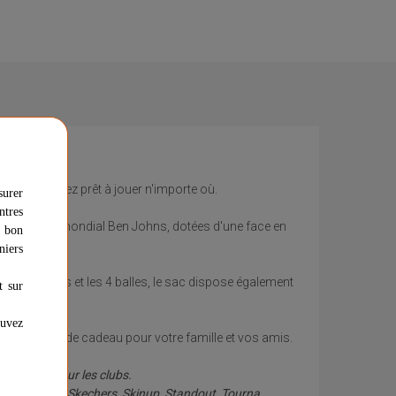
que vous serez prêt à jouer n'importe où.
surer
ntres
u numéro un mondial Ben Johns, dotées d'une face en
u bon
niers
u de raquettes et les 4 balles, le sac dispose également
t sur
ouvez
cellente idée de cadeau pour votre famille et vos amis.
quipements pour les clubs.
rk, Six Zero, Skechers, Skinup, Standout, Tourna,