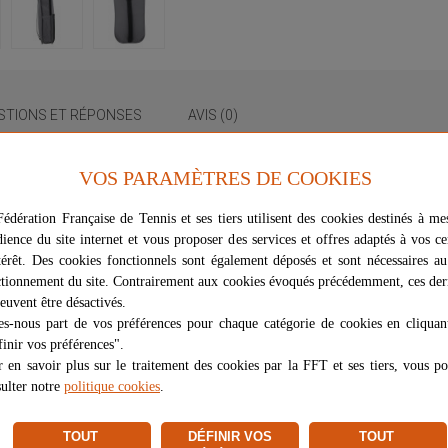
STIONS ET RÉPONSES
AVIS (0)
 commencer à jouer au Pickleball.
VOS PARAMÈTRES DE COOKIES
eur 26 trous, deux balles d'extérieur 40 trous et un sac, ce qui signifie 
édération Française de Tennis et ses tiers utilisent des cookies destinés à me
dience du site internet et vous proposer des services et offres adaptés à vos ce
r "Blue Lightning" avec la marque emblématique Joola et la signature d
térêt. Des cookies fonctionnels sont également déposés et sont nécessaires a
 d'abeille polymère pour un mélange optimal de puissance et de contrôle.
tionnement du site. Contrairement aux cookies évoqués précédemment, ces der
euvent être désactivés.
ment vos raquettes et les balles. En plus d'un espace suffisant pour le je
es-nous part de vos préférences pour chaque catégorie de cookies en cliquan
nt des accessoires.
inir vos préférences".
 en savoir plus sur le traitement des cookies par la FFT et ses tiers, vous p
 avec votre partenaire sur le terrain, mais il constitue également une ex
ulter notre
politique cookies
.
isée 100% Pickleball, avec un large choix de raquettes, balles, filets et é
TOUT
DÉFINIR VOS
TOUT
Franklin, Gearbox, Head, Joola, Onix, Paddletek, Prokennex, ProXR, Selki