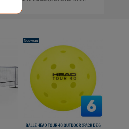
Nouveau
Livraison gr
BALLE HEAD TOUR 40 OUTDOOR (PACK DE 6
AJOUTER AU PANIER
SAC À D