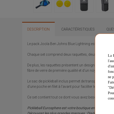
DESCRIPTION
CARACTÉRISTIQUES
QUE
Le pack Joola Ben Johns Blue Lightning est idéal pour
Chaque set comprend deux raquettes, deux balles d'intéri
La F
l'au
De plus, les raquettes présentent un design accrocheu
d'in
fibre de verre de première qualité et d'un noyau en nid
fonc
ne p
Le sac de pickleball inclus permet de transporter facile
Fait
d'une poche en filet à l'avant pour faciliter le rangeme
"Déf
Pour
Ce set contient tout ce dont vous avez besoin pour jouer
cons
Pickleball Eurosphere est votre boutique en ligne spécial
Découvrez les plus grandes marques : Diadem, Electrum, 