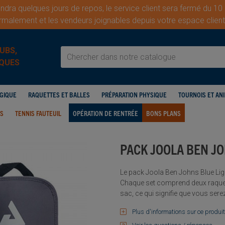
dra quelques jours de repos, le service client sera fermé du 10
malement et les vendeurs joignables depuis votre espace cli
UBS,
QUES
OGIQUE
RAQUETTES ET BALLES
PRÉPARATION PHYSIQUE
TOURNOIS ET AN
IS
TENNIS FAUTEUIL
OPÉRATION DE RENTRÉE
BONS PLANS
PACK JOOLA BEN J
Le pack Joola Ben Johns Blue Lig
Chaque set comprend deux raquettes
sac, ce qui signifie que vous serez
Plus d'informations sur ce produit