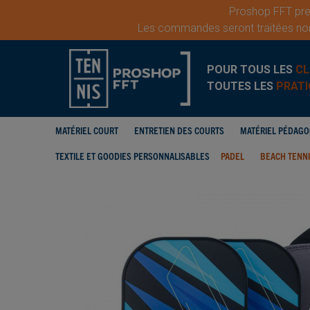
Proshop FFT pren
Les commandes seront traitées nor
POUR TOUS LES
CL
TOUTES LES
PRATI
MATÉRIEL COURT
ENTRETIEN DES COURTS
MATÉRIEL PÉDAG
TEXTILE ET GOODIES PERSONNALISABLES
PADEL
BEACH TENN