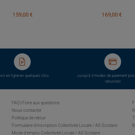
159,00 €
169,00 €
vis en ligne en quelques clics
Jusqu'à 3 modes de paiement poss
sécurisés
FAQ | Foire aux questions
F
Nous contacter
R
Politique de retour
T
Formulaire d'inscription Collectivité Locale / AS Scolaire
B
Mode d'emploi Collectivité Locale / AS Scolaire