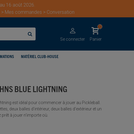
 au 16 août 2026.
ent > Mes commandes > Conversation
0
Se connecter
Panier
IMATIONS
MATÉRIEL CLUB-HOUSE
OHNS BLUE LIGHTNING
htning est idéal pour commencer à jouer au Pickleball.
, deux balles d'intérieur, deux balles d'extérieur et un
 prêt à jouer n'importe où.